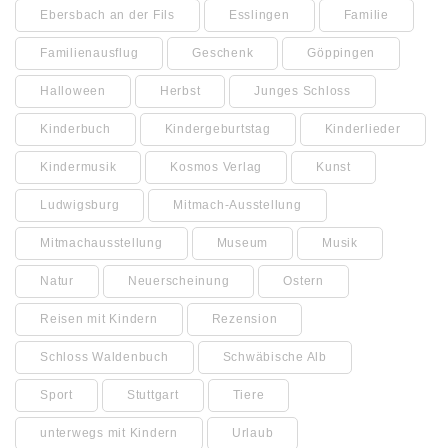
Ebersbach an der Fils
Esslingen
Familie
Familienausflug
Geschenk
Göppingen
Halloween
Herbst
Junges Schloss
Kinderbuch
Kindergeburtstag
Kinderlieder
Kindermusik
Kosmos Verlag
Kunst
Ludwigsburg
Mitmach-Ausstellung
Mitmachausstellung
Museum
Musik
Natur
Neuerscheinung
Ostern
Reisen mit Kindern
Rezension
Schloss Waldenbuch
Schwäbische Alb
Sport
Stuttgart
Tiere
unterwegs mit Kindern
Urlaub