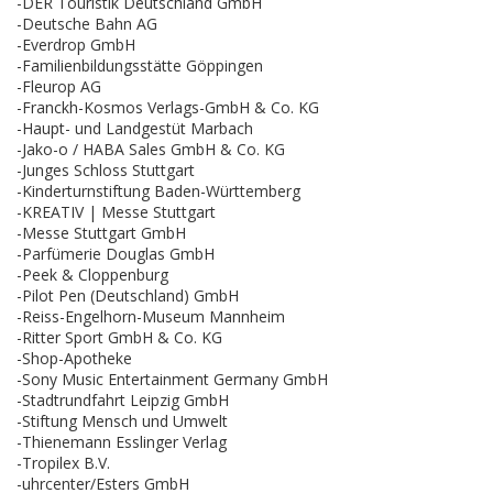
-DER Touristik Deutschland GmbH
-Deutsche Bahn AG
-Everdrop GmbH
-Familienbildungsstätte Göppingen
-Fleurop AG
-Franckh-Kosmos Verlags-GmbH & Co. KG
-Haupt- und Landgestüt Marbach
-Jako-o / HABA Sales GmbH & Co. KG
-Junges Schloss Stuttgart
-Kinderturnstiftung Baden-Württemberg
-KREATIV | Messe Stuttgart
-Messe Stuttgart GmbH
-Parfümerie Douglas GmbH
-Peek & Cloppenburg
-Pilot Pen (Deutschland) GmbH
-Reiss-Engelhorn-Museum Mannheim
-Ritter Sport GmbH & Co. KG
-Shop-Apotheke
-Sony Music Entertainment Germany GmbH
-Stadtrundfahrt Leipzig GmbH
-Stiftung Mensch und Umwelt
-Thienemann Esslinger Verlag
-Tropilex B.V.
-uhrcenter/Esters GmbH