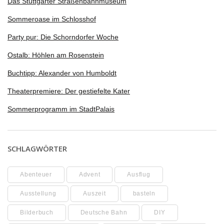
Das Stuttgarter Straßenbahnmuseum
Sommeroase im Schlosshof
Party pur: Die Schorndorfer Woche
Ostalb: Höhlen am Rosenstein
Buchtipp: Alexander von Humboldt
Theaterpremiere: Der gestiefelte Kater
Sommerprogramm im StadtPalais
SCHLAGWÖRTER
Abenteuer
Advent
Ausflug
Ausstellung
Auszeit
basteln
Bilderbuch
Deutsche Bahn
DIY