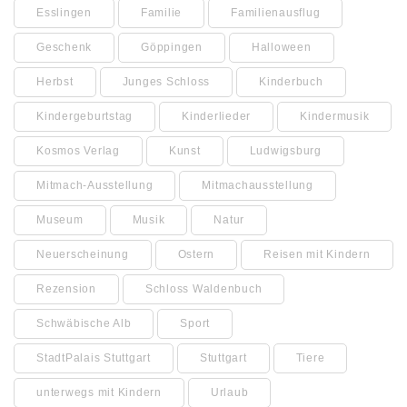
Esslingen
Familie
Familienausflug
Geschenk
Göppingen
Halloween
Herbst
Junges Schloss
Kinderbuch
Kindergeburtstag
Kinderlieder
Kindermusik
Kosmos Verlag
Kunst
Ludwigsburg
Mitmach-Ausstellung
Mitmachausstellung
Museum
Musik
Natur
Neuerscheinung
Ostern
Reisen mit Kindern
Rezension
Schloss Waldenbuch
Schwäbische Alb
Sport
StadtPalais Stuttgart
Stuttgart
Tiere
unterwegs mit Kindern
Urlaub