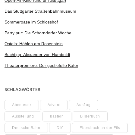
Open-Air-Kino rund um Stuttgart
Das Stuttgarter Straßenbahnmuseum
Sommeroase im Schlosshof
Party pur: Die Schorndorfer Woche
Ostalb: Höhlen am Rosenstein
Buchtipp: Alexander von Humboldt
Theaterpremiere: Der gestiefelte Kater
SCHLAGWÖRTER
Abenteuer
Advent
Ausflug
Ausstellung
basteln
Bilderbuch
Deutsche Bahn
DIY
Ebersbach an der Fils