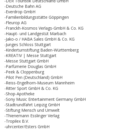
-DER Touristik Deutschland GmbH
-Deutsche Bahn AG
-Everdrop GmbH
-Familienbildungsstätte Göppingen
-Fleurop AG
-Franckh-Kosmos Verlags-GmbH & Co. KG
-Haupt- und Landgestüt Marbach
-Jako-o / HABA Sales GmbH & Co. KG
-Junges Schloss Stuttgart
-Kinderturnstiftung Baden-Württemberg
-KREATIV | Messe Stuttgart
-Messe Stuttgart GmbH
-Parfümerie Douglas GmbH
-Peek & Cloppenburg
-Pilot Pen (Deutschland) GmbH
-Reiss-Engelhorn-Museum Mannheim
-Ritter Sport GmbH & Co. KG
-Shop-Apotheke
-Sony Music Entertainment Germany GmbH
-Stadtrundfahrt Leipzig GmbH
-Stiftung Mensch und Umwelt
-Thienemann Esslinger Verlag
-Tropilex B.V.
-uhrcenter/Esters GmbH