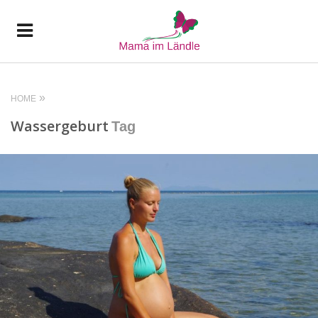
HOME
Wassergeburt
Tag
READ MORE