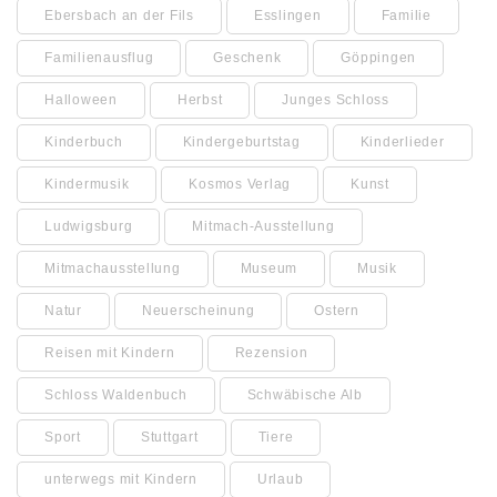
Ebersbach an der Fils
Esslingen
Familie
Familienausflug
Geschenk
Göppingen
Halloween
Herbst
Junges Schloss
Kinderbuch
Kindergeburtstag
Kinderlieder
Kindermusik
Kosmos Verlag
Kunst
Ludwigsburg
Mitmach-Ausstellung
Mitmachausstellung
Museum
Musik
Natur
Neuerscheinung
Ostern
Reisen mit Kindern
Rezension
Schloss Waldenbuch
Schwäbische Alb
Sport
Stuttgart
Tiere
unterwegs mit Kindern
Urlaub