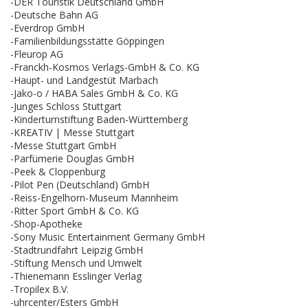
-DER Touristik Deutschland GmbH
-Deutsche Bahn AG
-Everdrop GmbH
-Familienbildungsstätte Göppingen
-Fleurop AG
-Franckh-Kosmos Verlags-GmbH & Co. KG
-Haupt- und Landgestüt Marbach
-Jako-o / HABA Sales GmbH & Co. KG
-Junges Schloss Stuttgart
-Kinderturnstiftung Baden-Württemberg
-KREATIV | Messe Stuttgart
-Messe Stuttgart GmbH
-Parfümerie Douglas GmbH
-Peek & Cloppenburg
-Pilot Pen (Deutschland) GmbH
-Reiss-Engelhorn-Museum Mannheim
-Ritter Sport GmbH & Co. KG
-Shop-Apotheke
-Sony Music Entertainment Germany GmbH
-Stadtrundfahrt Leipzig GmbH
-Stiftung Mensch und Umwelt
-Thienemann Esslinger Verlag
-Tropilex B.V.
-uhrcenter/Esters GmbH