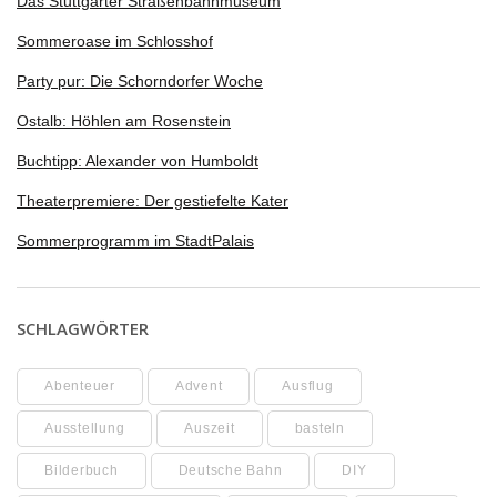
Das Stuttgarter Straßenbahnmuseum
Sommeroase im Schlosshof
Party pur: Die Schorndorfer Woche
Ostalb: Höhlen am Rosenstein
Buchtipp: Alexander von Humboldt
Theaterpremiere: Der gestiefelte Kater
Sommerprogramm im StadtPalais
SCHLAGWÖRTER
Abenteuer
Advent
Ausflug
Ausstellung
Auszeit
basteln
Bilderbuch
Deutsche Bahn
DIY