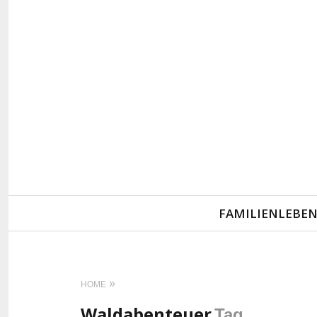
Primary
FAMILIENLEBE
Navigation
HOME
Waldabenteuer
Tag