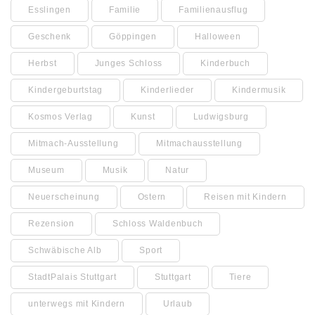
Esslingen
Familie
Familienausflug
Geschenk
Göppingen
Halloween
Herbst
Junges Schloss
Kinderbuch
Kindergeburtstag
Kinderlieder
Kindermusik
Kosmos Verlag
Kunst
Ludwigsburg
Mitmach-Ausstellung
Mitmachausstellung
Museum
Musik
Natur
Neuerscheinung
Ostern
Reisen mit Kindern
Rezension
Schloss Waldenbuch
Schwäbische Alb
Sport
StadtPalais Stuttgart
Stuttgart
Tiere
unterwegs mit Kindern
Urlaub