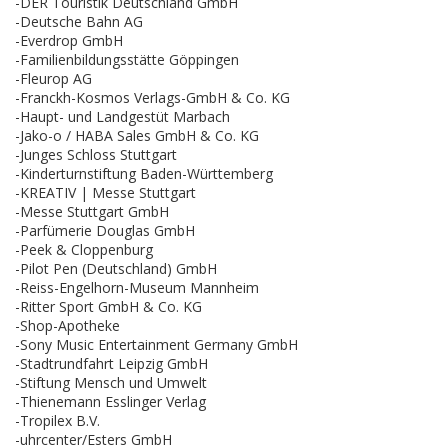
-DER Touristik Deutschland GmbH
-Deutsche Bahn AG
-Everdrop GmbH
-Familienbildungsstätte Göppingen
-Fleurop AG
-Franckh-Kosmos Verlags-GmbH & Co. KG
-Haupt- und Landgestüt Marbach
-Jako-o / HABA Sales GmbH & Co. KG
-Junges Schloss Stuttgart
-Kinderturnstiftung Baden-Württemberg
-KREATIV | Messe Stuttgart
-Messe Stuttgart GmbH
-Parfümerie Douglas GmbH
-Peek & Cloppenburg
-Pilot Pen (Deutschland) GmbH
-Reiss-Engelhorn-Museum Mannheim
-Ritter Sport GmbH & Co. KG
-Shop-Apotheke
-Sony Music Entertainment Germany GmbH
-Stadtrundfahrt Leipzig GmbH
-Stiftung Mensch und Umwelt
-Thienemann Esslinger Verlag
-Tropilex B.V.
-uhrcenter/Esters GmbH