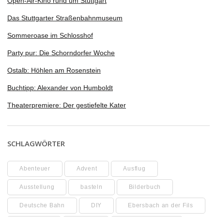
Open-Air-Kino rund um Stuttgart
Das Stuttgarter Straßenbahnmuseum
Sommeroase im Schlosshof
Party pur: Die Schorndorfer Woche
Ostalb: Höhlen am Rosenstein
Buchtipp: Alexander von Humboldt
Theaterpremiere: Der gestiefelte Kater
SCHLAGWÖRTER
Abenteuer
Advent
Ausflug
Ausstellung
basteln
Bilderbuch
Deutsche Bahn
DIY
Ebersbach an der Fils