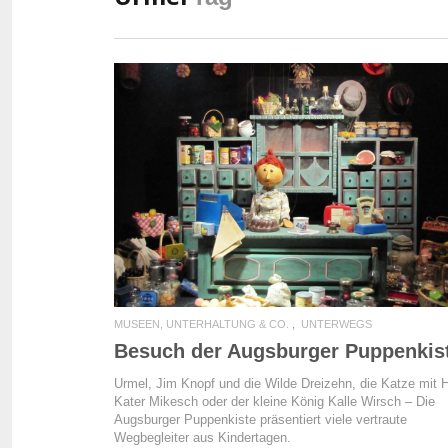
READ MORE
MUSEEN, UNTERHALTUNG & CO.
UNTERWEGS
Besuch der Augsburger Puppenkis
Urmel, Jim Knopf und die Wilde Dreizehn, die Katze mit H
Kater Mikesch oder der kleine König Kalle Wirsch – Die
Augsburger Puppenkiste präsentiert viele vertraute
Wegbegleiter aus Kindertagen.