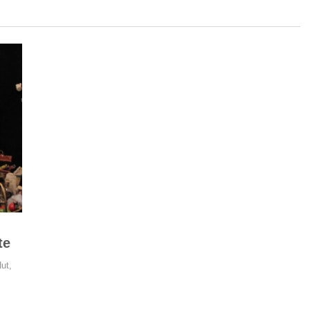
te
ut,