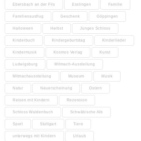
Ebersbach an der Fils
Esslingen
Familie
Familienausflug
Geschenk
Göppingen
Halloween
Herbst
Junges Schloss
Kinderbuch
Kindergeburtstag
Kinderlieder
Kindermusik
Kosmos Verlag
Kunst
Ludwigsburg
Mitmach-Ausstellung
Mitmachausstellung
Museum
Musik
Natur
Neuerscheinung
Ostern
Reisen mit Kindern
Rezension
Schloss Waldenbuch
Schwäbische Alb
Sport
Stuttgart
Tiere
unterwegs mit Kindern
Urlaub