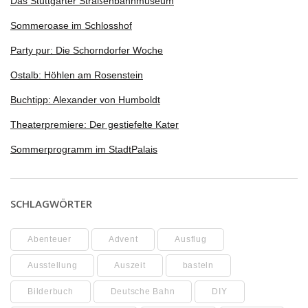
Das Stuttgarter Straßenbahnmuseum
Sommeroase im Schlosshof
Party pur: Die Schorndorfer Woche
Ostalb: Höhlen am Rosenstein
Buchtipp: Alexander von Humboldt
Theaterpremiere: Der gestiefelte Kater
Sommerprogramm im StadtPalais
SCHLAGWÖRTER
Abenteuer
Advent
Ausflug
Ausstellung
Auszeit
basteln
Bilderbuch
Deutsche Bahn
DIY