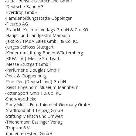
-DER Touristik Deutschland GmbH
-Deutsche Bahn AG
-Everdrop GmbH
-Familienbildungsstätte Göppingen
-Fleurop AG
-Franckh-Kosmos Verlags-GmbH & Co. KG
-Haupt- und Landgestüt Marbach
-Jako-o / HABA Sales GmbH & Co. KG
-Junges Schloss Stuttgart
-Kinderturnstiftung Baden-Württemberg
-KREATIV | Messe Stuttgart
-Messe Stuttgart GmbH
-Parfümerie Douglas GmbH
-Peek & Cloppenburg
-Pilot Pen (Deutschland) GmbH
-Reiss-Engelhorn-Museum Mannheim
-Ritter Sport GmbH & Co. KG
-Shop-Apotheke
-Sony Music Entertainment Germany GmbH
-Stadtrundfahrt Leipzig GmbH
-Stiftung Mensch und Umwelt
-Thienemann Esslinger Verlag
-Tropilex B.V.
-uhrcenter/Esters GmbH