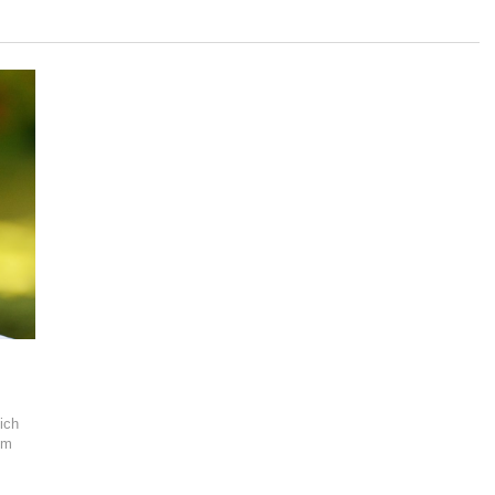
ich
um