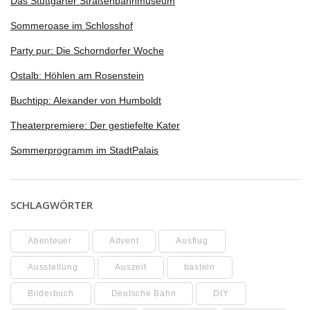
Das Stuttgarter Straßenbahnmuseum
Sommeroase im Schlosshof
Party pur: Die Schorndorfer Woche
Ostalb: Höhlen am Rosenstein
Buchtipp: Alexander von Humboldt
Theaterpremiere: Der gestiefelte Kater
Sommerprogramm im StadtPalais
SCHLAGWÖRTER
Abenteuer
Advent
Ausflug
Ausstellung
Auszeit
basteln
Bilderbuch
Deutsche Bahn
DIY