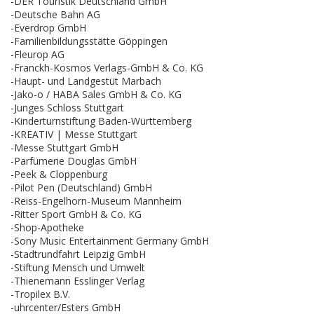
-DER Touristik Deutschland GmbH
-Deutsche Bahn AG
-Everdrop GmbH
-Familienbildungsstätte Göppingen
-Fleurop AG
-Franckh-Kosmos Verlags-GmbH & Co. KG
-Haupt- und Landgestüt Marbach
-Jako-o / HABA Sales GmbH & Co. KG
-Junges Schloss Stuttgart
-Kinderturnstiftung Baden-Württemberg
-KREATIV | Messe Stuttgart
-Messe Stuttgart GmbH
-Parfümerie Douglas GmbH
-Peek & Cloppenburg
-Pilot Pen (Deutschland) GmbH
-Reiss-Engelhorn-Museum Mannheim
-Ritter Sport GmbH & Co. KG
-Shop-Apotheke
-Sony Music Entertainment Germany GmbH
-Stadtrundfahrt Leipzig GmbH
-Stiftung Mensch und Umwelt
-Thienemann Esslinger Verlag
-Tropilex B.V.
-uhrcenter/Esters GmbH