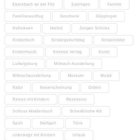
Ebersbach an der Fils
Esslingen
Familie
Familienausflug
Geschenk
Göppingen
Halloween
Herbst
Junges Schloss
Kinderbuch
Kindergeburtstag
Kinderlieder
Kindermusik
Kosmos Verlag
Kunst
Ludwigsburg
Mitmach-Ausstellung
Mitmachausstellung
Museum
Musik
Natur
Neuerscheinung
Ostern
Reisen mit Kindern
Rezension
Schloss Waldenbuch
Schwäbische Alb
Sport
Stuttgart
Tiere
unterwegs mit Kindern
Urlaub