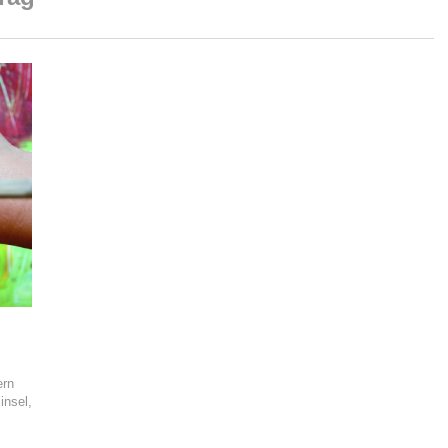
ern
insel,