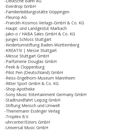
-Deutsche Bahn AG
-Everdrop GmbH
-Familienbildungsstätte Göppingen
-Fleurop AG
-Franckh-Kosmos Verlags-GmbH & Co. KG
-Haupt- und Landgestüt Marbach
-Jako-o / HABA Sales GmbH & Co. KG
-Junges Schloss Stuttgart
-Kinderturnstiftung Baden-Württemberg
-KREATIV | Messe Stuttgart
-Messe Stuttgart GmbH
-Parfümerie Douglas GmbH
-Peek & Cloppenburg
-Pilot Pen (Deutschland) GmbH
-Reiss-Engelhorn-Museum Mannheim
-Ritter Sport GmbH & Co. KG
-Shop-Apotheke
-Sony Music Entertainment Germany GmbH
-Stadtrundfahrt Leipzig GmbH
-Stiftung Mensch und Umwelt
-Thienemann Esslinger Verlag
-Tropilex B.V.
-uhrcenter/Esters GmbH
-Universal Music GmbH