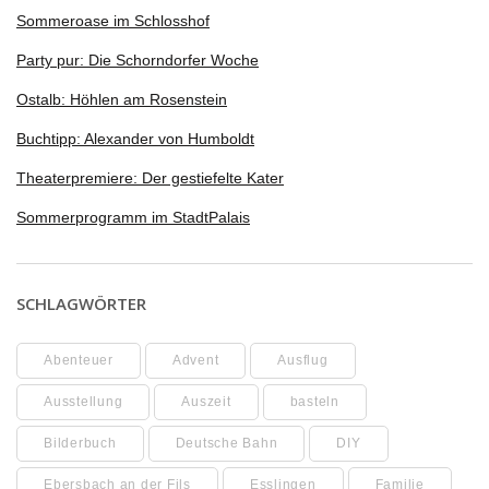
Sommeroase im Schlosshof
Party pur: Die Schorndorfer Woche
Ostalb: Höhlen am Rosenstein
Buchtipp: Alexander von Humboldt
Theaterpremiere: Der gestiefelte Kater
Sommerprogramm im StadtPalais
SCHLAGWÖRTER
Abenteuer
Advent
Ausflug
Ausstellung
Auszeit
basteln
Bilderbuch
Deutsche Bahn
DIY
Ebersbach an der Fils
Esslingen
Familie