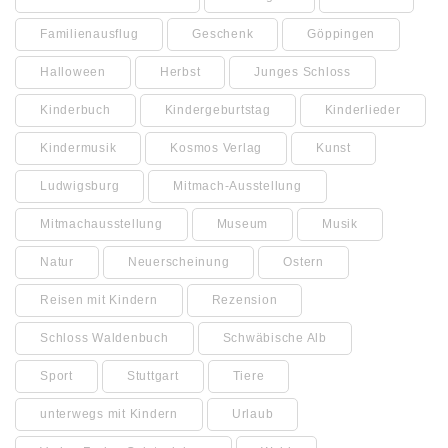
Familienausflug
Geschenk
Göppingen
Halloween
Herbst
Junges Schloss
Kinderbuch
Kindergeburtstag
Kinderlieder
Kindermusik
Kosmos Verlag
Kunst
Ludwigsburg
Mitmach-Ausstellung
Mitmachausstellung
Museum
Musik
Natur
Neuerscheinung
Ostern
Reisen mit Kindern
Rezension
Schloss Waldenbuch
Schwäbische Alb
Sport
Stuttgart
Tiere
unterwegs mit Kindern
Urlaub