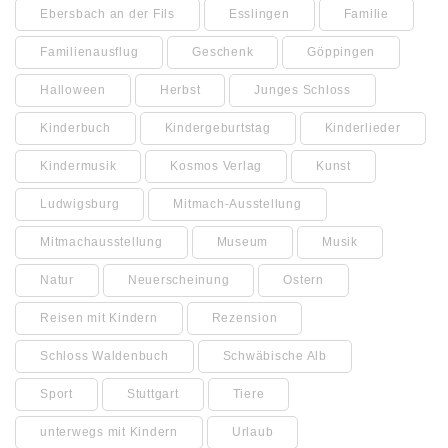
Ebersbach an der Fils
Esslingen
Familie
Familienausflug
Geschenk
Göppingen
Halloween
Herbst
Junges Schloss
Kinderbuch
Kindergeburtstag
Kinderlieder
Kindermusik
Kosmos Verlag
Kunst
Ludwigsburg
Mitmach-Ausstellung
Mitmachausstellung
Museum
Musik
Natur
Neuerscheinung
Ostern
Reisen mit Kindern
Rezension
Schloss Waldenbuch
Schwäbische Alb
Sport
Stuttgart
Tiere
unterwegs mit Kindern
Urlaub