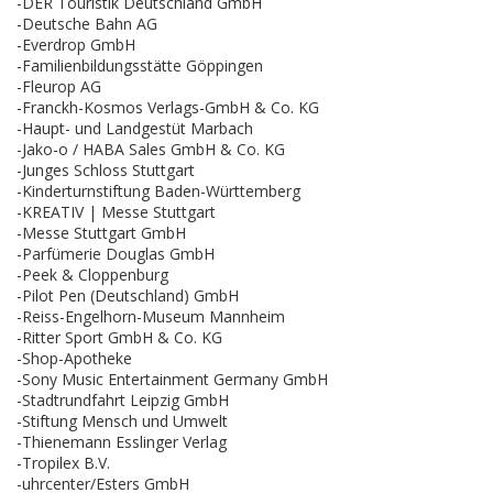
-DER Touristik Deutschland GmbH
-Deutsche Bahn AG
-Everdrop GmbH
-Familienbildungsstätte Göppingen
-Fleurop AG
-Franckh-Kosmos Verlags-GmbH & Co. KG
-Haupt- und Landgestüt Marbach
-Jako-o / HABA Sales GmbH & Co. KG
-Junges Schloss Stuttgart
-Kinderturnstiftung Baden-Württemberg
-KREATIV | Messe Stuttgart
-Messe Stuttgart GmbH
-Parfümerie Douglas GmbH
-Peek & Cloppenburg
-Pilot Pen (Deutschland) GmbH
-Reiss-Engelhorn-Museum Mannheim
-Ritter Sport GmbH & Co. KG
-Shop-Apotheke
-Sony Music Entertainment Germany GmbH
-Stadtrundfahrt Leipzig GmbH
-Stiftung Mensch und Umwelt
-Thienemann Esslinger Verlag
-Tropilex B.V.
-uhrcenter/Esters GmbH