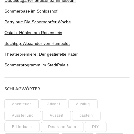
Das Stuttgarter Straßenbahnmuseum
Sommeroase im Schlosshof
Party pur: Die Schorndorfer Woche
Ostalb: Höhlen am Rosenstein
Buchtipp: Alexander von Humboldt
Theaterpremiere: Der gestiefelte Kater
Sommerprogramm im StadtPalais
SCHLAGWÖRTER
Abenteuer
Advent
Ausflug
Ausstellung
Auszeit
basteln
Bilderbuch
Deutsche Bahn
DIY