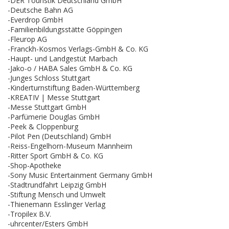
-DER Touristik Deutschland GmbH
-Deutsche Bahn AG
-Everdrop GmbH
-Familienbildungsstätte Göppingen
-Fleurop AG
-Franckh-Kosmos Verlags-GmbH & Co. KG
-Haupt- und Landgestüt Marbach
-Jako-o / HABA Sales GmbH & Co. KG
-Junges Schloss Stuttgart
-Kinderturnstiftung Baden-Württemberg
-KREATIV | Messe Stuttgart
-Messe Stuttgart GmbH
-Parfümerie Douglas GmbH
-Peek & Cloppenburg
-Pilot Pen (Deutschland) GmbH
-Reiss-Engelhorn-Museum Mannheim
-Ritter Sport GmbH & Co. KG
-Shop-Apotheke
-Sony Music Entertainment Germany GmbH
-Stadtrundfahrt Leipzig GmbH
-Stiftung Mensch und Umwelt
-Thienemann Esslinger Verlag
-Tropilex B.V.
-uhrcenter/Esters GmbH