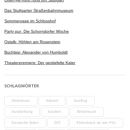
Das Stuttgarter Straßenbahnmuseum
Sommeroase im Schlosshof
Party pur: Die Schorndorfer Woche
Ostalb: Höhlen am Rosenstein
Buchtipp: Alexander von Humboldt
Theaterpremiere: Der gestiefelte Kater
SCHLAGWÖRTER
Abenteuer
Advent
Ausflug
Ausstellung
basteln
Bilderbuch
Deutsche Bahn
DIY
Ebersbach an der Fils