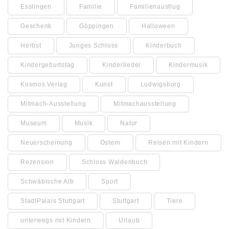
Esslingen
Familie
Familienausflug
Geschenk
Göppingen
Halloween
Herbst
Junges Schloss
Kinderbuch
Kindergeburtstag
Kinderlieder
Kindermusik
Kosmos Verlag
Kunst
Ludwigsburg
Mitmach-Ausstellung
Mitmachausstellung
Museum
Musik
Natur
Neuerscheinung
Ostern
Reisen mit Kindern
Rezension
Schloss Waldenbuch
Schwäbische Alb
Sport
StadtPalais Stuttgart
Stuttgart
Tiere
unterwegs mit Kindern
Urlaub