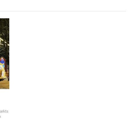
arkts
n