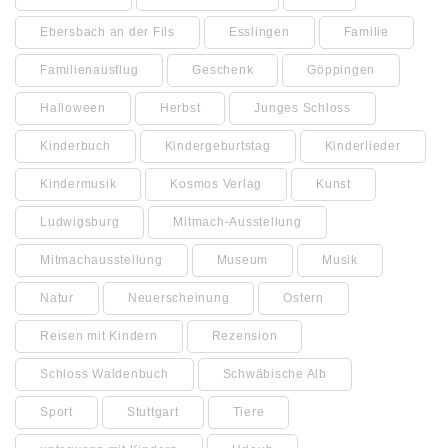
Ebersbach an der Fils
Esslingen
Familie
Familienausflug
Geschenk
Göppingen
Halloween
Herbst
Junges Schloss
Kinderbuch
Kindergeburtstag
Kinderlieder
Kindermusik
Kosmos Verlag
Kunst
Ludwigsburg
Mitmach-Ausstellung
Mitmachausstellung
Museum
Musik
Natur
Neuerscheinung
Ostern
Reisen mit Kindern
Rezension
Schloss Waldenbuch
Schwäbische Alb
Sport
Stuttgart
Tiere