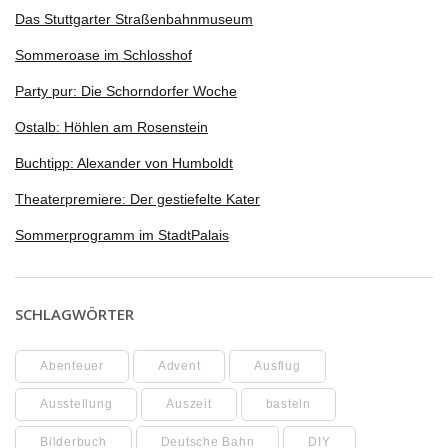
Das Stuttgarter Straßenbahnmuseum
Sommeroase im Schlosshof
Party pur: Die Schorndorfer Woche
Ostalb: Höhlen am Rosenstein
Buchtipp: Alexander von Humboldt
Theaterpremiere: Der gestiefelte Kater
Sommerprogramm im StadtPalais
SCHLAGWÖRTER
Abenteuer
Advent
Ausflug
Ausstellung
Auszeit
basteln
Bilderbuch
Deutsche Bahn
DIY