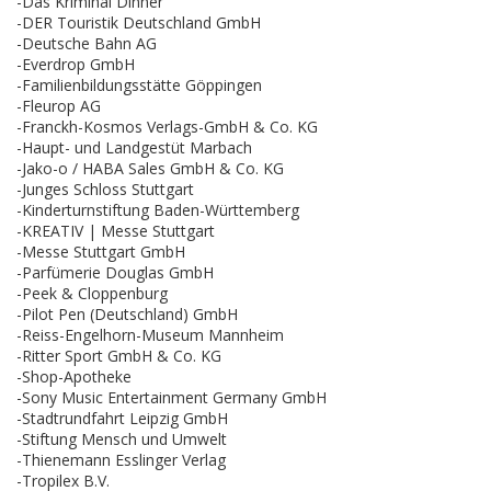
-Das Kriminal Dinner
-DER Touristik Deutschland GmbH
-Deutsche Bahn AG
-Everdrop GmbH
-Familienbildungsstätte Göppingen
-Fleurop AG
-Franckh-Kosmos Verlags-GmbH & Co. KG
-Haupt- und Landgestüt Marbach
-Jako-o / HABA Sales GmbH & Co. KG
-Junges Schloss Stuttgart
-Kinderturnstiftung Baden-Württemberg
-KREATIV | Messe Stuttgart
-Messe Stuttgart GmbH
-Parfümerie Douglas GmbH
-Peek & Cloppenburg
-Pilot Pen (Deutschland) GmbH
-Reiss-Engelhorn-Museum Mannheim
-Ritter Sport GmbH & Co. KG
-Shop-Apotheke
-Sony Music Entertainment Germany GmbH
-Stadtrundfahrt Leipzig GmbH
-Stiftung Mensch und Umwelt
-Thienemann Esslinger Verlag
-Tropilex B.V.