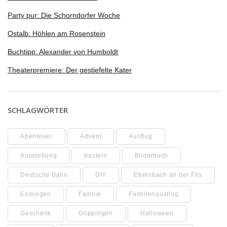
Party pur: Die Schorndorfer Woche
Ostalb: Höhlen am Rosenstein
Buchtipp: Alexander von Humboldt
Theaterpremiere: Der gestiefelte Kater
SCHLAGWÖRTER
Abenteuer
Advent
Ausflug
Ausstellung
basteln
Bilderbuch
Deutsche Bahn
DIY
Ebersbach an der Fils
Esslingen
Familie
Familienausflug
Geschenk
Göppingen
Halloween