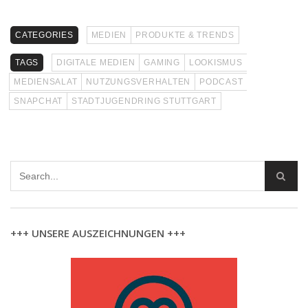
CATEGORIES
MEDIEN
PRODUKTE & TRENDS
TAGS
DIGITALE MEDIEN
GAMING
LOOKISMUS
MEDIENSALAT
NUTZUNGSVERHALTEN
PODCAST
SNAPCHAT
STADTJUGENDRING STUTTGART
+++ UNSERE AUSZEICHNUNGEN +++