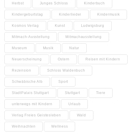
Herbst
Junges Schloss
Kinderbuch
Kindergeburtstag
Kinderlieder
Kindermusik
Kosmos Verlag
Kunst
Ludwigsburg
Mitmach-Ausstellung
Mitmachausstellung
Museum
Musik
Natur
Neuerscheinung
Ostern
Reisen mit Kindern
Rezension
Schloss Waldenbuch
Schwäbische Alb
Sport
StadtPalais Stuttgart
Stuttgart
Tiere
unterwegs mit Kindern
Urlaub
Verlag Freies Geistesleben
Wald
Weihnachten
Wellness