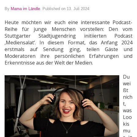
By
Mama im Ländle
.
Published on 13. Juli 2024
Heute möchten wir euch eine interessante Podcast-
Reihe für junge Menschen vorstellen: Den vom
Stuttgarter Stadtjugendring initiierten Podcast
‚Mediensalat‘. In diesem Format, das Anfang 2024
erstmals auf Sendung ging, teilen Gäste und
Moderatoren ihre persönlichen Erfahrungen und
Erkenntnisse aus der Welt der Medien.
Du
wei
ßt
nich
t,
was
Loo
kis
mu