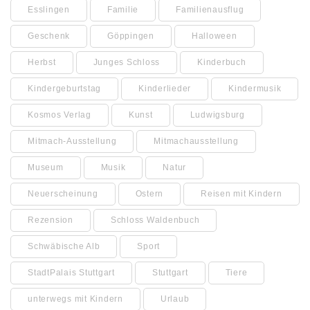
Esslingen
Familie
Familienausflug
Geschenk
Göppingen
Halloween
Herbst
Junges Schloss
Kinderbuch
Kindergeburtstag
Kinderlieder
Kindermusik
Kosmos Verlag
Kunst
Ludwigsburg
Mitmach-Ausstellung
Mitmachausstellung
Museum
Musik
Natur
Neuerscheinung
Ostern
Reisen mit Kindern
Rezension
Schloss Waldenbuch
Schwäbische Alb
Sport
StadtPalais Stuttgart
Stuttgart
Tiere
unterwegs mit Kindern
Urlaub