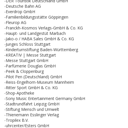
-DER Touristik Deutschland GmbH
-Deutsche Bahn AG
-Everdrop GmbH
-Familienbildungsstätte Göppingen
-Fleurop AG
-Franckh-Kosmos Verlags-GmbH & Co. KG
-Haupt- und Landgestüt Marbach
-Jako-o / HABA Sales GmbH & Co. KG
-Junges Schloss Stuttgart
-Kinderturnstiftung Baden-Württemberg
-KREATIV | Messe Stuttgart
-Messe Stuttgart GmbH
-Parfümerie Douglas GmbH
-Peek & Cloppenburg
-Pilot Pen (Deutschland) GmbH
-Reiss-Engelhorn-Museum Mannheim
-Ritter Sport GmbH & Co. KG
-Shop-Apotheke
-Sony Music Entertainment Germany GmbH
-Stadtrundfahrt Leipzig GmbH
-Stiftung Mensch und Umwelt
-Thienemann Esslinger Verlag
-Tropilex B.V.
-uhrcenter/Esters GmbH