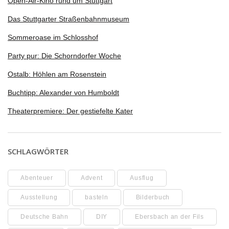
Open-Air-Kino rund um Stuttgart
Das Stuttgarter Straßenbahnmuseum
Sommeroase im Schlosshof
Party pur: Die Schorndorfer Woche
Ostalb: Höhlen am Rosenstein
Buchtipp: Alexander von Humboldt
Theaterpremiere: Der gestiefelte Kater
SCHLAGWÖRTER
Abenteuer
Advent
Ausflug
Ausstellung
basteln
Bilderbuch
Deutsche Bahn
DIY
Ebersbach an der Fils