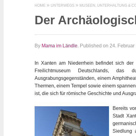
HOME
UNTERWEGS
MUSEEN, UNTERHALTUNG & CO
Der Archäologisc
By
Mama im Ländle
.
Published on 24. Februar
In Xanten am Niederrhein befindet sich der
Freilichtmuseum Deutschlands, das d
Ausgrabungsgegenständen, einem Amphitheate
Thermen, einem Tempel sowie einem spannend
ist, die sich für römische Geschichte und Ausg
Bereits vo
Stadt Xant
germanisch
Siedlung 