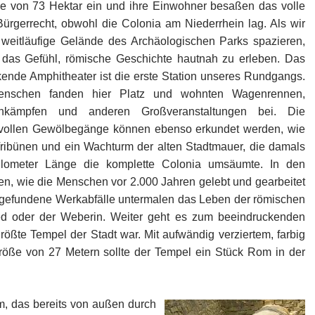
he von 73 Hektar ein und ihre Einwohner besaßen das volle
ürgerrecht, obwohl die Colonia am Niederrhein lag. Als wir
 weitläufige Gelände des Archäologischen Parks spazieren,
 das Gefühl, römische Geschichte hautnah zu erleben. Das
ende Amphitheater ist die erste Station unseres Rundgangs.
enschen fanden hier Platz und wohnten Wagenrennen,
renkämpfen und anderen Großveranstaltungen bei. Die
vollen Gewölbegänge können ebenso erkundet werden, wie
ribünen und ein Wachturm der alten Stadtmauer, die damals
ilometer Länge die komplette Colonia umsäumte. In den
, wie die Menschen vor 2.000 Jahren gelebt und gearbeitet
gefundene Werkabfälle untermalen das Leben der römischen
d oder der Weberin. Weiter geht es zum beeindruckenden
ößte Tempel der Stadt war. Mit aufwändig verziertem, farbig
öße von 27 Metern sollte der Tempel ein Stück Rom in der
, das bereits von außen durch