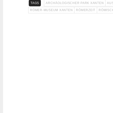
TAGS
ARCHÄOLOGISCHER PARK XANTEN
AU
RÖMER-MUSEUM XANTEN
RÖMERZEIT
RÖMISC