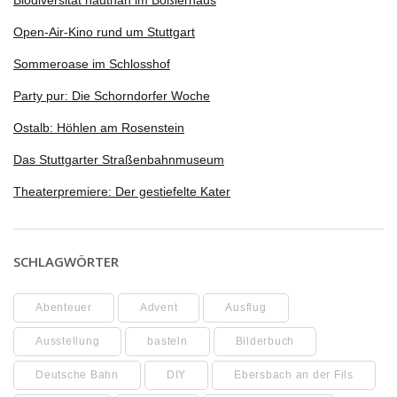
Biodiversität hautnah im Boßlerhaus
Open-Air-Kino rund um Stuttgart
Sommeroase im Schlosshof
Party pur: Die Schorndorfer Woche
Ostalb: Höhlen am Rosenstein
Das Stuttgarter Straßenbahnmuseum
Theaterpremiere: Der gestiefelte Kater
SCHLAGWÖRTER
Abenteuer
Advent
Ausflug
Ausstellung
basteln
Bilderbuch
Deutsche Bahn
DIY
Ebersbach an der Fils