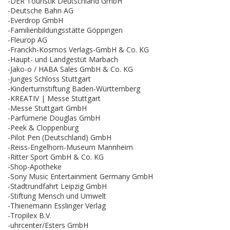
-DER Touristik Deutschland GmbH
-Deutsche Bahn AG
-Everdrop GmbH
-Familienbildungsstätte Göppingen
-Fleurop AG
-Franckh-Kosmos Verlags-GmbH & Co. KG
-Haupt- und Landgestüt Marbach
-Jako-o / HABA Sales GmbH & Co. KG
-Junges Schloss Stuttgart
-Kinderturnstiftung Baden-Württemberg
-KREATIV | Messe Stuttgart
-Messe Stuttgart GmbH
-Parfümerie Douglas GmbH
-Peek & Cloppenburg
-Pilot Pen (Deutschland) GmbH
-Reiss-Engelhorn-Museum Mannheim
-Ritter Sport GmbH & Co. KG
-Shop-Apotheke
-Sony Music Entertainment Germany GmbH
-Stadtrundfahrt Leipzig GmbH
-Stiftung Mensch und Umwelt
-Thienemann Esslinger Verlag
-Tropilex B.V.
-uhrcenter/Esters GmbH