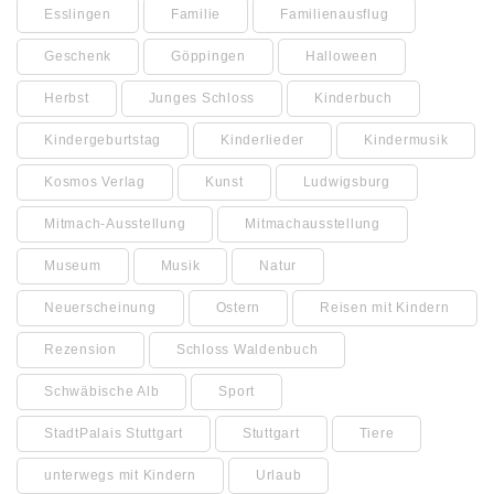
Esslingen
Familie
Familienausflug
Geschenk
Göppingen
Halloween
Herbst
Junges Schloss
Kinderbuch
Kindergeburtstag
Kinderlieder
Kindermusik
Kosmos Verlag
Kunst
Ludwigsburg
Mitmach-Ausstellung
Mitmachausstellung
Museum
Musik
Natur
Neuerscheinung
Ostern
Reisen mit Kindern
Rezension
Schloss Waldenbuch
Schwäbische Alb
Sport
StadtPalais Stuttgart
Stuttgart
Tiere
unterwegs mit Kindern
Urlaub