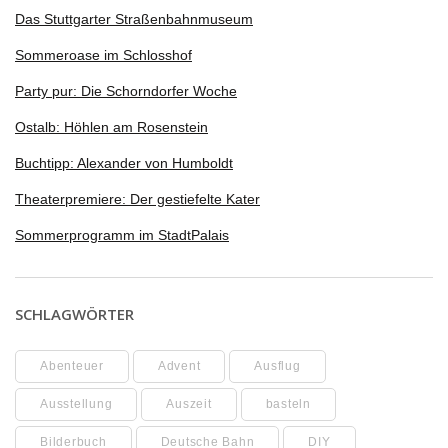
Das Stuttgarter Straßenbahnmuseum
Sommeroase im Schlosshof
Party pur: Die Schorndorfer Woche
Ostalb: Höhlen am Rosenstein
Buchtipp: Alexander von Humboldt
Theaterpremiere: Der gestiefelte Kater
Sommerprogramm im StadtPalais
SCHLAGWÖRTER
Abenteuer
Advent
Ausflug
Ausstellung
Auszeit
basteln
Bilderbuch
Deutsche Bahn
DIY