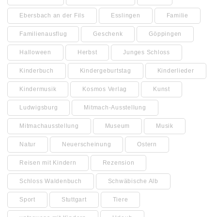
Ebersbach an der Fils
Esslingen
Familie
Familienausflug
Geschenk
Göppingen
Halloween
Herbst
Junges Schloss
Kinderbuch
Kindergeburtstag
Kinderlieder
Kindermusik
Kosmos Verlag
Kunst
Ludwigsburg
Mitmach-Ausstellung
Mitmachausstellung
Museum
Musik
Natur
Neuerscheinung
Ostern
Reisen mit Kindern
Rezension
Schloss Waldenbuch
Schwäbische Alb
Sport
Stuttgart
Tiere