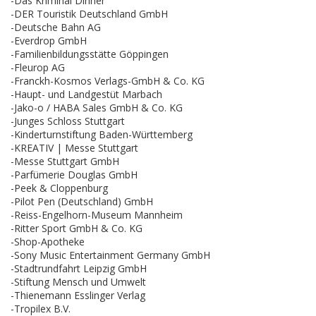
-Das Kriminal Dinner
-DER Touristik Deutschland GmbH
-Deutsche Bahn AG
-Everdrop GmbH
-Familienbildungsstätte Göppingen
-Fleurop AG
-Franckh-Kosmos Verlags-GmbH & Co. KG
-Haupt- und Landgestüt Marbach
-Jako-o / HABA Sales GmbH & Co. KG
-Junges Schloss Stuttgart
-Kinderturnstiftung Baden-Württemberg
-KREATIV | Messe Stuttgart
-Messe Stuttgart GmbH
-Parfümerie Douglas GmbH
-Peek & Cloppenburg
-Pilot Pen (Deutschland) GmbH
-Reiss-Engelhorn-Museum Mannheim
-Ritter Sport GmbH & Co. KG
-Shop-Apotheke
-Sony Music Entertainment Germany GmbH
-Stadtrundfahrt Leipzig GmbH
-Stiftung Mensch und Umwelt
-Thienemann Esslinger Verlag
-Tropilex B.V.