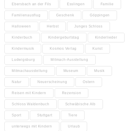
Ebersbach an der Fils
Esslingen
Familie
Familienausflug
Geschenk
Göppingen
Halloween
Herbst
Junges Schloss
Kinderbuch
Kindergeburtstag
Kinderlieder
Kindermusik
Kosmos Verlag
Kunst
Ludwigsburg
Mitmach-Ausstellung
Mitmachausstellung
Museum
Musik
Natur
Neuerscheinung
Ostern
Reisen mit Kindern
Rezension
Schloss Waldenbuch
Schwäbische Alb
Sport
Stuttgart
Tiere
unterwegs mit Kindern
Urlaub