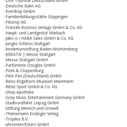
-DER Touristik Deutschland GmbH
-Deutsche Bahn AG
-Everdrop GmbH
-Familienbildungsstätte Göppingen
-Fleurop AG
-Franckh-Kosmos Verlags-GmbH & Co. KG
-Haupt- und Landgestüt Marbach
-Jako-o / HABA Sales GmbH & Co. KG
-Junges Schloss Stuttgart
-Kinderturnstiftung Baden-Württemberg
-KREATIV | Messe Stuttgart
-Messe Stuttgart GmbH
-Parfümerie Douglas GmbH
-Peek & Cloppenburg
-Pilot Pen (Deutschland) GmbH
-Reiss-Engelhorn-Museum Mannheim
-Ritter Sport GmbH & Co. KG
-Shop-Apotheke
-Sony Music Entertainment Germany GmbH
-Stadtrundfahrt Leipzig GmbH
-Stiftung Mensch und Umwelt
-Thienemann Esslinger Verlag
-Tropilex B.V.
-uhrcenter/Esters GmbH