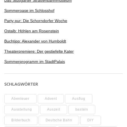
Das Stuttgarter Straßenbahnmuseum
Sommeroase im Schlosshof
Party pur: Die Schorndorfer Woche
Ostalb: Höhlen am Rosenstein
Buchtipp: Alexander von Humboldt
Theaterpremiere: Der gestiefelte Kater
Sommerprogramm im StadtPalais
SCHLAGWÖRTER
Abenteuer
Advent
Ausflug
Ausstellung
Auszeit
basteln
Bilderbuch
Deutsche Bahn
DIY