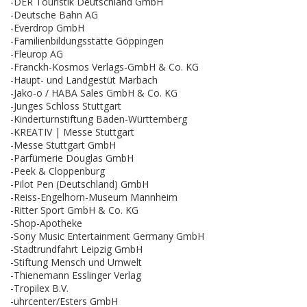
-DER Touristik Deutschland GmbH
-Deutsche Bahn AG
-Everdrop GmbH
-Familienbildungsstätte Göppingen
-Fleurop AG
-Franckh-Kosmos Verlags-GmbH & Co. KG
-Haupt- und Landgestüt Marbach
-Jako-o / HABA Sales GmbH & Co. KG
-Junges Schloss Stuttgart
-Kinderturnstiftung Baden-Württemberg
-KREATIV | Messe Stuttgart
-Messe Stuttgart GmbH
-Parfümerie Douglas GmbH
-Peek & Cloppenburg
-Pilot Pen (Deutschland) GmbH
-Reiss-Engelhorn-Museum Mannheim
-Ritter Sport GmbH & Co. KG
-Shop-Apotheke
-Sony Music Entertainment Germany GmbH
-Stadtrundfahrt Leipzig GmbH
-Stiftung Mensch und Umwelt
-Thienemann Esslinger Verlag
-Tropilex B.V.
-uhrcenter/Esters GmbH