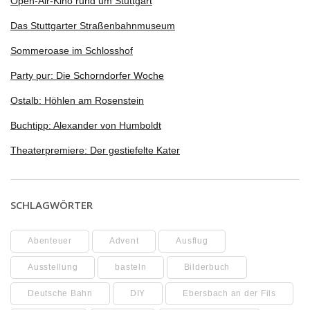
Open-Air-Kino rund um Stuttgart
Das Stuttgarter Straßenbahnmuseum
Sommeroase im Schlosshof
Party pur: Die Schorndorfer Woche
Ostalb: Höhlen am Rosenstein
Buchtipp: Alexander von Humboldt
Theaterpremiere: Der gestiefelte Kater
SCHLAGWÖRTER
Abenteuer
Advent
Ausflug
Ausstellung
basteln
Bilderbuch
Deutsche Bahn
DIY
Ebersbach an der Fils