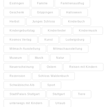
Esslingen
Familie
Familienausflug
Geschenk
Göppingen
Halloween
Herbst
Junges Schloss
Kinderbuch
Kindergeburtstag
Kinderlieder
Kindermusik
Kosmos Verlag
Kunst
Ludwigsburg
Mitmach-Ausstellung
Mitmachausstellung
Museum
Musik
Natur
Neuerscheinung
Ostern
Reisen mit Kindern
Rezension
Schloss Waldenbuch
Schwäbische Alb
Sport
StadtPalais Stuttgart
Stuttgart
Tiere
unterwegs mit Kindern
Urlaub