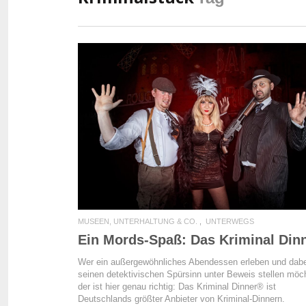
READ MORE
MUSEEN, UNTERHALTUNG & CO.
UNTERWEGS
Ein Mords-Spaß: Das Kriminal Din
Wer ein außergewöhnliches Abendessen erleben und dabe
seinen detektivischen Spürsinn unter Beweis stellen möc
der ist hier genau richtig: Das Kriminal Dinner® ist
Deutschlands größter Anbieter von Kriminal-Dinnern.