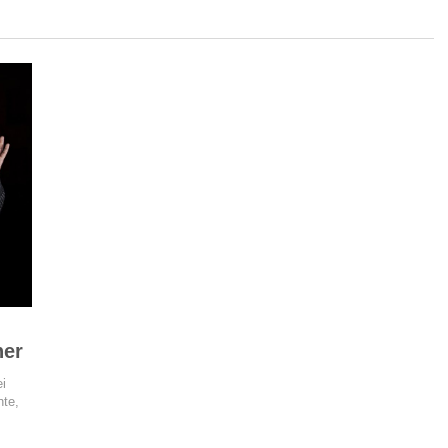
ner
i
hte,