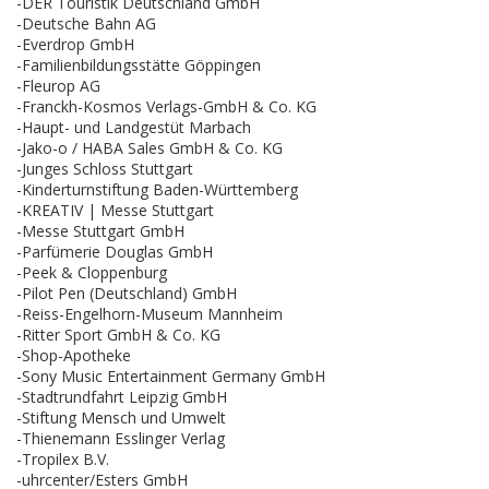
-DER Touristik Deutschland GmbH
-Deutsche Bahn AG
-Everdrop GmbH
-Familienbildungsstätte Göppingen
-Fleurop AG
-Franckh-Kosmos Verlags-GmbH & Co. KG
-Haupt- und Landgestüt Marbach
-Jako-o / HABA Sales GmbH & Co. KG
-Junges Schloss Stuttgart
-Kinderturnstiftung Baden-Württemberg
-KREATIV | Messe Stuttgart
-Messe Stuttgart GmbH
-Parfümerie Douglas GmbH
-Peek & Cloppenburg
-Pilot Pen (Deutschland) GmbH
-Reiss-Engelhorn-Museum Mannheim
-Ritter Sport GmbH & Co. KG
-Shop-Apotheke
-Sony Music Entertainment Germany GmbH
-Stadtrundfahrt Leipzig GmbH
-Stiftung Mensch und Umwelt
-Thienemann Esslinger Verlag
-Tropilex B.V.
-uhrcenter/Esters GmbH