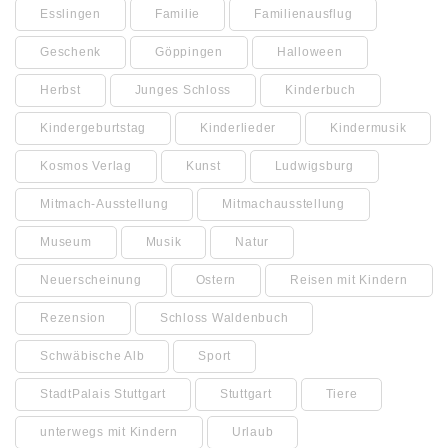
Esslingen
Familie
Familienausflug
Geschenk
Göppingen
Halloween
Herbst
Junges Schloss
Kinderbuch
Kindergeburtstag
Kinderlieder
Kindermusik
Kosmos Verlag
Kunst
Ludwigsburg
Mitmach-Ausstellung
Mitmachausstellung
Museum
Musik
Natur
Neuerscheinung
Ostern
Reisen mit Kindern
Rezension
Schloss Waldenbuch
Schwäbische Alb
Sport
StadtPalais Stuttgart
Stuttgart
Tiere
unterwegs mit Kindern
Urlaub