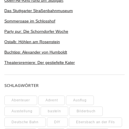
Open-Air-Kino rund um Stuttgart
Das Stuttgarter Straßenbahnmuseum
Sommeroase im Schlosshof
Party pur: Die Schorndorfer Woche
Ostalb: Höhlen am Rosenstein
Buchtipp: Alexander von Humboldt
Theaterpremiere: Der gestiefelte Kater
SCHLAGWÖRTER
Abenteuer
Advent
Ausflug
Ausstellung
basteln
Bilderbuch
Deutsche Bahn
DIY
Ebersbach an der Fils