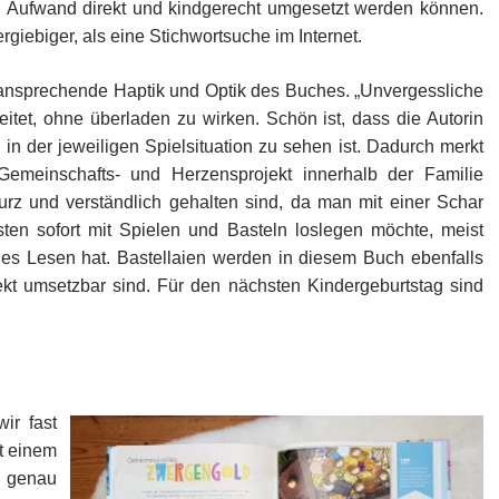
 Aufwand direkt und kindgerecht umgesetzt werden können.
giebiger, als eine Stichwortsuche im Internet.
e ansprechende Haptik und Optik des Buches. „Unvergessliche
eitet, ohne überladen zu wirken. Schön ist, dass die Autorin
 in der jeweiligen Spielsituation zu sehen ist. Dadurch merkt
emeinschafts- und Herzensprojekt innerhalb der Familie
 kurz und verständlich gehalten sind, da man mit einer Schar
ten sofort mit Spielen und Basteln loslegen möchte, meist
ges Lesen hat. Bastellaien werden in diesem Buch ebenfalls
irekt umsetzbar sind. Für den nächsten Kindergeburtstag sind
wir fast
it einem
h genau