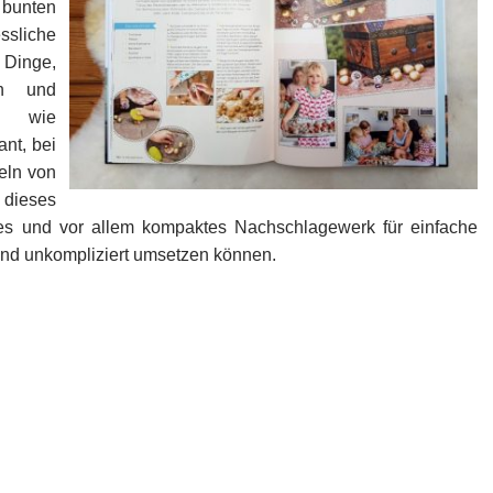
 bunten
liche
 Dinge,
en und
n, wie
nt, bei
eln von
 dieses
etes und vor allem kompaktes Nachschlagewerk für einfache
 und unkompliziert umsetzen können.