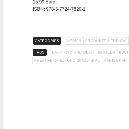
15,99 Euro
ISBN: 978-3-7724-7829-1
CATEGORIES
MEDIEN
PRODUKTE & TRENDS
TAGS
BABY KIND UND MEER
BASTELN
BUC
KREATIVE SPIEL- UND SPASSTIPPS
MARISA HAR