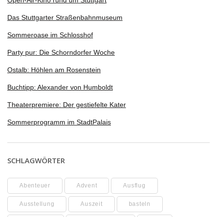
Open-Air-Kino rund um Stuttgart
Das Stuttgarter Straßenbahnmuseum
Sommeroase im Schlosshof
Party pur: Die Schorndorfer Woche
Ostalb: Höhlen am Rosenstein
Buchtipp: Alexander von Humboldt
Theaterpremiere: Der gestiefelte Kater
Sommerprogramm im StadtPalais
SCHLAGWÖRTER
Abenteuer
Advent
Ausflug
Ausstellung
Auszeit
basteln