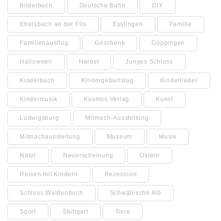
Bilderbuch
Deutsche Bahn
DIY
Ebersbach an der Fils
Esslingen
Familie
Familienausflug
Geschenk
Göppingen
Halloween
Herbst
Junges Schloss
Kinderbuch
Kindergeburtstag
Kinderlieder
Kindermusik
Kosmos Verlag
Kunst
Ludwigsburg
Mitmach-Ausstellung
Mitmachausstellung
Museum
Musik
Natur
Neuerscheinung
Ostern
Reisen mit Kindern
Rezension
Schloss Waldenbuch
Schwäbische Alb
Sport
Stuttgart
Tiere