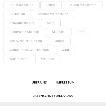
Neuerscheinung
Ostern
Reisen mit Kindern
Rezension
Schloss Waldenbuch
Schwäbische Alb
Sport
StadtPalais Stuttgart
Stuttgart
Tiere
unterwegs mit Kindern
Urlaub
Verlag Freies Geistesleben
Wald
Weihnachten
Wellness
ÜBER UNS
IMPRESSUM
DATENSCHUTZERKLÄRUNG