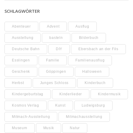
SCHLAGWÖRTER
Abenteuer
Advent
Ausflug
Ausstellung
basteln
Bilderbuch
Deutsche Bahn
DIY
Ebersbach an der Fils
Esslingen
Familie
Familienausflug
Geschenk
Göppingen
Halloween
Herbst
Junges Schloss
Kinderbuch
Kindergeburtstag
Kinderlieder
Kindermusik
Kosmos Verlag
Kunst
Ludwigsburg
Mitmach-Ausstellung
Mitmachausstellung
Museum
Musik
Natur