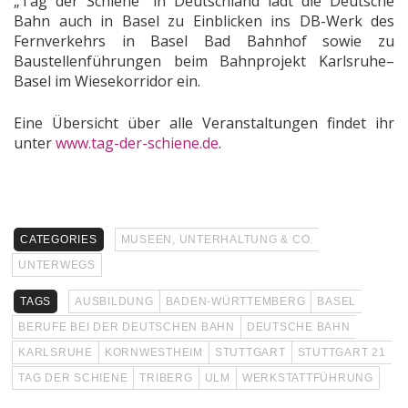
„Tag der Schiene“ in Deutschland lädt die Deutsche
Bahn auch in Basel zu Einblicken ins DB-Werk des
Fernverkehrs in Basel Bad Bahnhof sowie zu
Baustellenführungen beim Bahnprojekt Karlsruhe–
Basel im Wiesekorridor ein.
Eine Übersicht über alle Veranstaltungen findet ihr
unter
www.tag-der-schiene.de
.
CATEGORIES
MUSEEN, UNTERHALTUNG & CO.
UNTERWEGS
TAGS
AUSBILDUNG
BADEN-WÜRTTEMBERG
BASEL
BERUFE BEI DER DEUTSCHEN BAHN
DEUTSCHE BAHN
KARLSRUHE
KORNWESTHEIM
STUTTGART
STUTTGART 21
TAG DER SCHIENE
TRIBERG
ULM
WERKSTATTFÜHRUNG