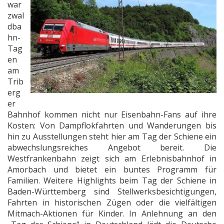
war
zwal
dba
hn-
Tag
en
am
Trib
erg
er
Bahnhof kommen nicht nur Eisenbahn-Fans auf ihre
Kosten: Von Dampflokfahrten und Wanderungen bis
hin zu Ausstellungen steht hier am Tag der Schiene ein
abwechslungsreiches Angebot bereit. Die
Westfrankenbahn zeigt sich am Erlebnisbahnhof in
Amorbach und bietet ein buntes Programm für
Familien. Weitere Highlights beim Tag der Schiene in
Baden-Württemberg sind Stellwerksbesichtigungen,
Fahrten in historischen Zügen oder die vielfältigen
Mitmach-Aktionen für Kinder. In Anlehnung an den