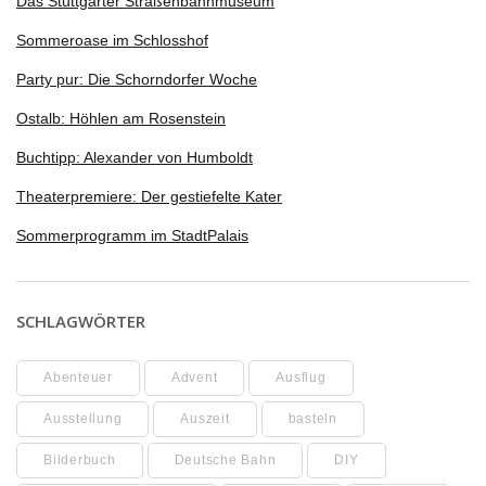
Das Stuttgarter Straßenbahnmuseum
Sommeroase im Schlosshof
Party pur: Die Schorndorfer Woche
Ostalb: Höhlen am Rosenstein
Buchtipp: Alexander von Humboldt
Theaterpremiere: Der gestiefelte Kater
Sommerprogramm im StadtPalais
SCHLAGWÖRTER
Abenteuer
Advent
Ausflug
Ausstellung
Auszeit
basteln
Bilderbuch
Deutsche Bahn
DIY