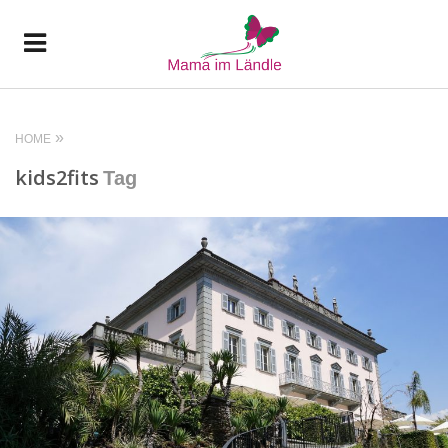
HOME
kids2fits
Tag
READ MORE