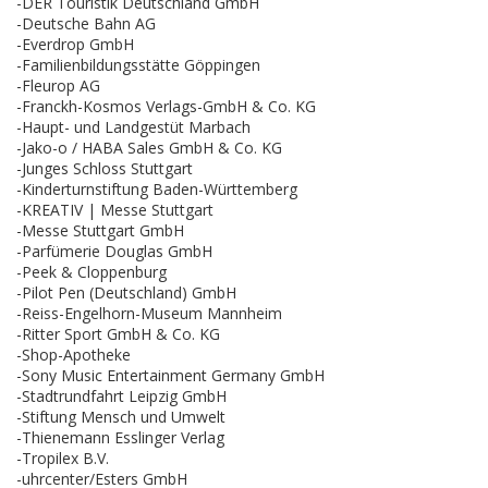
-DER Touristik Deutschland GmbH
-Deutsche Bahn AG
-Everdrop GmbH
-Familienbildungsstätte Göppingen
-Fleurop AG
-Franckh-Kosmos Verlags-GmbH & Co. KG
-Haupt- und Landgestüt Marbach
-Jako-o / HABA Sales GmbH & Co. KG
-Junges Schloss Stuttgart
-Kinderturnstiftung Baden-Württemberg
-KREATIV | Messe Stuttgart
-Messe Stuttgart GmbH
-Parfümerie Douglas GmbH
-Peek & Cloppenburg
-Pilot Pen (Deutschland) GmbH
-Reiss-Engelhorn-Museum Mannheim
-Ritter Sport GmbH & Co. KG
-Shop-Apotheke
-Sony Music Entertainment Germany GmbH
-Stadtrundfahrt Leipzig GmbH
-Stiftung Mensch und Umwelt
-Thienemann Esslinger Verlag
-Tropilex B.V.
-uhrcenter/Esters GmbH