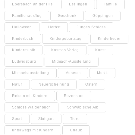
Ebersbach an der Fils
Esslingen
Familie
Familienausflug
Geschenk
Göppingen
Halloween
Herbst
Junges Schloss
Kinderbuch
Kindergeburtstag
Kinderlieder
Kindermusik
Kosmos Verlag
Kunst
Ludwigsburg
Mitmach-Ausstellung
Mitmachausstellung
Museum
Musik
Natur
Neuerscheinung
Ostern
Reisen mit Kindern
Rezension
Schloss Waldenbuch
Schwäbische Alb
Sport
Stuttgart
Tiere
unterwegs mit Kindern
Urlaub