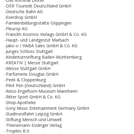
-Das Kriminal Dinner
-DER Touristik Deutschland GmbH
-Deutsche Bahn AG
-Everdrop GmbH
-Familienbildungsstätte Göppingen
-Fleurop AG
-Franckh-Kosmos Verlags-GmbH & Co. KG
-Haupt- und Landgestüt Marbach
-Jako-o / HABA Sales GmbH & Co. KG
-Junges Schloss Stuttgart
-Kinderturnstiftung Baden-Württemberg
-KREATIV | Messe Stuttgart
-Messe Stuttgart GmbH
-Parfümerie Douglas GmbH
-Peek & Cloppenburg
-Pilot Pen (Deutschland) GmbH
-Reiss-Engelhorn-Museum Mannheim
-Ritter Sport GmbH & Co. KG
-Shop-Apotheke
-Sony Music Entertainment Germany GmbH
-Stadtrundfahrt Leipzig GmbH
-Stiftung Mensch und Umwelt
-Thienemann Esslinger Verlag
-Tropilex B.V.