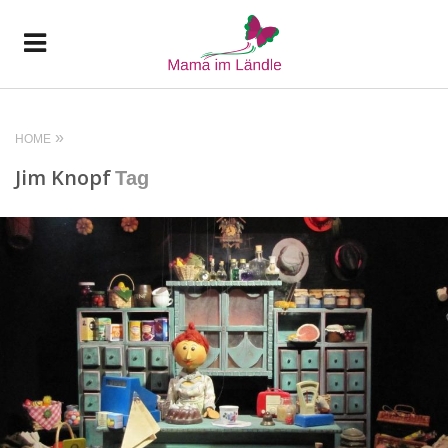
HOME
Jim Knopf
Tag
READ MORE