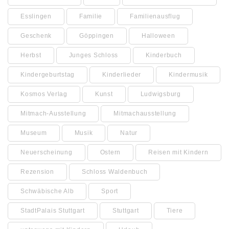
Esslingen
Familie
Familienausflug
Geschenk
Göppingen
Halloween
Herbst
Junges Schloss
Kinderbuch
Kindergeburtstag
Kinderlieder
Kindermusik
Kosmos Verlag
Kunst
Ludwigsburg
Mitmach-Ausstellung
Mitmachausstellung
Museum
Musik
Natur
Neuerscheinung
Ostern
Reisen mit Kindern
Rezension
Schloss Waldenbuch
Schwäbische Alb
Sport
StadtPalais Stuttgart
Stuttgart
Tiere