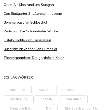
Open-Air-Kino rund um Stuttgart
Das Stuttgarter Straßenbahnmuseum
Sommeroase im Schlosshof
Party pur: Die Schorndorfer Woche
Ostalb: Höhlen am Rosenstein
Buchtipp: Alexander von Humboldt
Theaterpremiere: Der gestiefelte Kater
SCHLAGWÖRTER
Abenteuer
Advent
Ausflug
Ausstellung
basteln
Bilderbuch
Deutsche Bahn
DIY
Ebersbach an der Fils