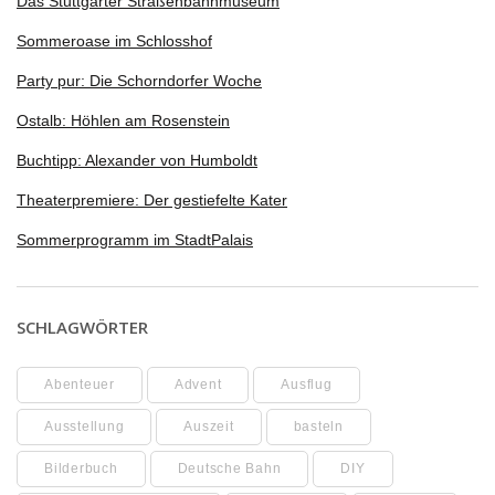
Das Stuttgarter Straßenbahnmuseum
Sommeroase im Schlosshof
Party pur: Die Schorndorfer Woche
Ostalb: Höhlen am Rosenstein
Buchtipp: Alexander von Humboldt
Theaterpremiere: Der gestiefelte Kater
Sommerprogramm im StadtPalais
SCHLAGWÖRTER
Abenteuer
Advent
Ausflug
Ausstellung
Auszeit
basteln
Bilderbuch
Deutsche Bahn
DIY