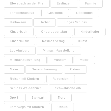
Ebersbach an der Fils
Esslingen
Familie
Familienausflug
Geschenk
Göppingen
Halloween
Herbst
Junges Schloss
Kinderbuch
Kindergeburtstag
Kinderlieder
Kindermusik
Kosmos Verlag
Kunst
Ludwigsburg
Mitmach-Ausstellung
Mitmachausstellung
Museum
Musik
Natur
Neuerscheinung
Ostern
Reisen mit Kindern
Rezension
Schloss Waldenbuch
Schwäbische Alb
Sport
Stuttgart
Tiere
unterwegs mit Kindern
Urlaub