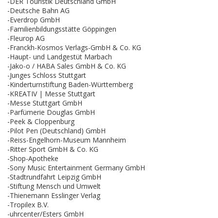
-DER Touristik Deutschland GmbH
-Deutsche Bahn AG
-Everdrop GmbH
-Familienbildungsstätte Göppingen
-Fleurop AG
-Franckh-Kosmos Verlags-GmbH & Co. KG
-Haupt- und Landgestüt Marbach
-Jako-o / HABA Sales GmbH & Co. KG
-Junges Schloss Stuttgart
-Kinderturnstiftung Baden-Württemberg
-KREATIV | Messe Stuttgart
-Messe Stuttgart GmbH
-Parfümerie Douglas GmbH
-Peek & Cloppenburg
-Pilot Pen (Deutschland) GmbH
-Reiss-Engelhorn-Museum Mannheim
-Ritter Sport GmbH & Co. KG
-Shop-Apotheke
-Sony Music Entertainment Germany GmbH
-Stadtrundfahrt Leipzig GmbH
-Stiftung Mensch und Umwelt
-Thienemann Esslinger Verlag
-Tropilex B.V.
-uhrcenter/Esters GmbH