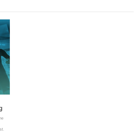
g
he
st.