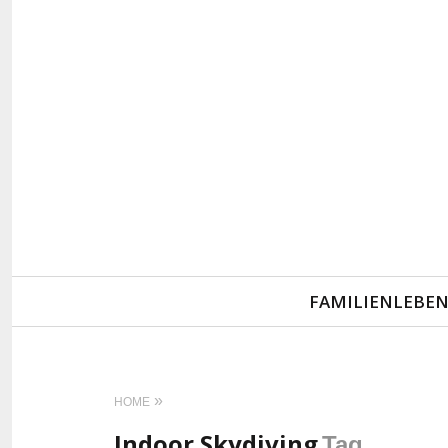
Primary
FAMILIENLEBE
Navigation
HOME
Indoor Skydiving
Tag