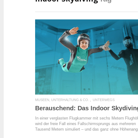
READ MORE
MUSEEN, UNTERHALTUNG & CO.
UNTERWEGS
Berauschend: Das Indoor Skydivin
In einer verglasten Flugkammer mit sechs Metern Flughö
wird der freie Fall eines Fallschirmsprungs aus mehreren
Tausend Metern simuliert – und das ganz ohne Höhenang