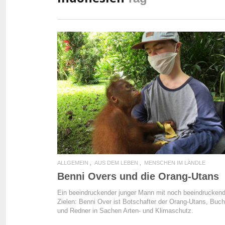
READ MORE
ALLGEMEIN
AUS DEM LEBEN
MENSCHEN IM LÄNDLE
Benni Overs und die Orang-Utans
Ein beeindruckender junger Mann mit noch beeindrucken
Zielen: Benni Over ist Botschafter der Orang-Utans, Buch
und Redner in Sachen Arten- und Klimaschutz.