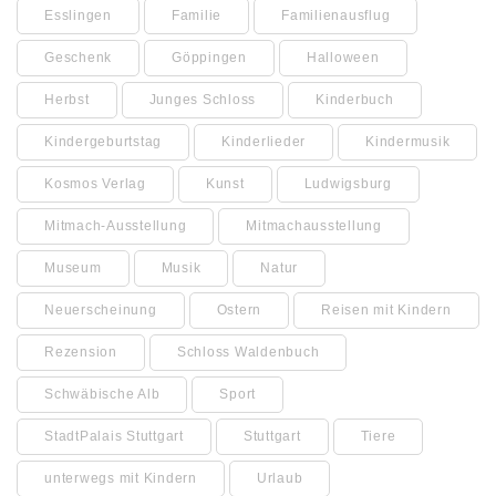
Esslingen
Familie
Familienausflug
Geschenk
Göppingen
Halloween
Herbst
Junges Schloss
Kinderbuch
Kindergeburtstag
Kinderlieder
Kindermusik
Kosmos Verlag
Kunst
Ludwigsburg
Mitmach-Ausstellung
Mitmachausstellung
Museum
Musik
Natur
Neuerscheinung
Ostern
Reisen mit Kindern
Rezension
Schloss Waldenbuch
Schwäbische Alb
Sport
StadtPalais Stuttgart
Stuttgart
Tiere
unterwegs mit Kindern
Urlaub