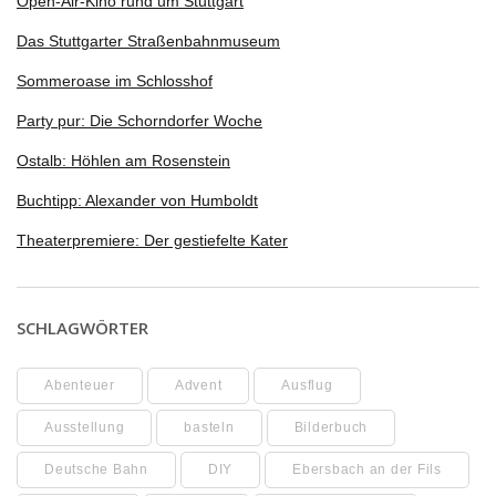
Open-Air-Kino rund um Stuttgart
Das Stuttgarter Straßenbahnmuseum
Sommeroase im Schlosshof
Party pur: Die Schorndorfer Woche
Ostalb: Höhlen am Rosenstein
Buchtipp: Alexander von Humboldt
Theaterpremiere: Der gestiefelte Kater
SCHLAGWÖRTER
Abenteuer
Advent
Ausflug
Ausstellung
basteln
Bilderbuch
Deutsche Bahn
DIY
Ebersbach an der Fils