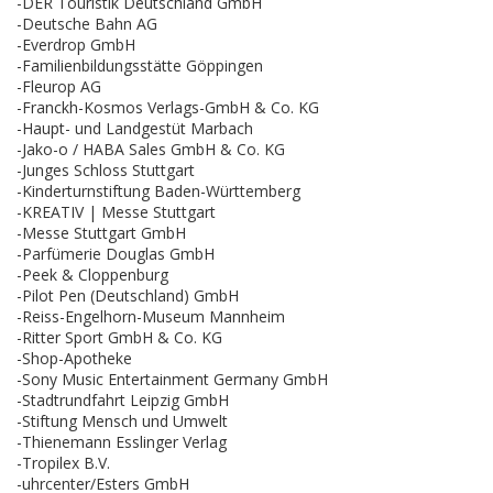
-DER Touristik Deutschland GmbH
-Deutsche Bahn AG
-Everdrop GmbH
-Familienbildungsstätte Göppingen
-Fleurop AG
-Franckh-Kosmos Verlags-GmbH & Co. KG
-Haupt- und Landgestüt Marbach
-Jako-o / HABA Sales GmbH & Co. KG
-Junges Schloss Stuttgart
-Kinderturnstiftung Baden-Württemberg
-KREATIV | Messe Stuttgart
-Messe Stuttgart GmbH
-Parfümerie Douglas GmbH
-Peek & Cloppenburg
-Pilot Pen (Deutschland) GmbH
-Reiss-Engelhorn-Museum Mannheim
-Ritter Sport GmbH & Co. KG
-Shop-Apotheke
-Sony Music Entertainment Germany GmbH
-Stadtrundfahrt Leipzig GmbH
-Stiftung Mensch und Umwelt
-Thienemann Esslinger Verlag
-Tropilex B.V.
-uhrcenter/Esters GmbH