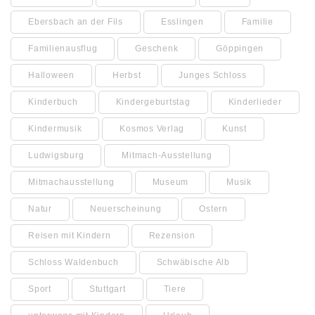
Ebersbach an der Fils
Esslingen
Familie
Familienausflug
Geschenk
Göppingen
Halloween
Herbst
Junges Schloss
Kinderbuch
Kindergeburtstag
Kinderlieder
Kindermusik
Kosmos Verlag
Kunst
Ludwigsburg
Mitmach-Ausstellung
Mitmachausstellung
Museum
Musik
Natur
Neuerscheinung
Ostern
Reisen mit Kindern
Rezension
Schloss Waldenbuch
Schwäbische Alb
Sport
Stuttgart
Tiere