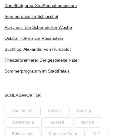
Das Stuttgarter Straßenbahnmuseum
Sommeroase im Schlosshof
Party pur: Die Schorndorfer Woche
Ostalb: Höhlen am Rosenstein
Buchtipp: Alexander von Humboldt
Theaterpremiere: Der gestiefelte Kater
Sommerprogramm im StadtPalais
SCHLAGWÖRTER
Abenteuer
Advent
Ausflug
Ausstellung
Auszeit
basteln
Bilderbuch
Deutsche Bahn
DIY