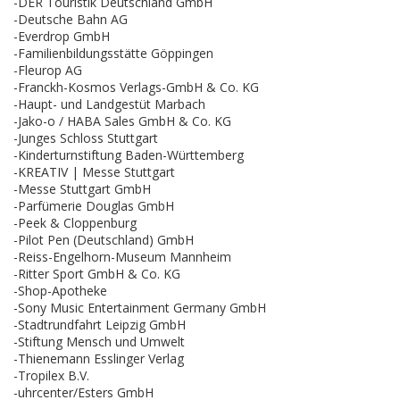
-DER Touristik Deutschland GmbH
-Deutsche Bahn AG
-Everdrop GmbH
-Familienbildungsstätte Göppingen
-Fleurop AG
-Franckh-Kosmos Verlags-GmbH & Co. KG
-Haupt- und Landgestüt Marbach
-Jako-o / HABA Sales GmbH & Co. KG
-Junges Schloss Stuttgart
-Kinderturnstiftung Baden-Württemberg
-KREATIV | Messe Stuttgart
-Messe Stuttgart GmbH
-Parfümerie Douglas GmbH
-Peek & Cloppenburg
-Pilot Pen (Deutschland) GmbH
-Reiss-Engelhorn-Museum Mannheim
-Ritter Sport GmbH & Co. KG
-Shop-Apotheke
-Sony Music Entertainment Germany GmbH
-Stadtrundfahrt Leipzig GmbH
-Stiftung Mensch und Umwelt
-Thienemann Esslinger Verlag
-Tropilex B.V.
-uhrcenter/Esters GmbH