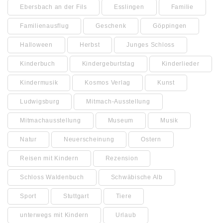
Ebersbach an der Fils
Esslingen
Familie
Familienausflug
Geschenk
Göppingen
Halloween
Herbst
Junges Schloss
Kinderbuch
Kindergeburtstag
Kinderlieder
Kindermusik
Kosmos Verlag
Kunst
Ludwigsburg
Mitmach-Ausstellung
Mitmachausstellung
Museum
Musik
Natur
Neuerscheinung
Ostern
Reisen mit Kindern
Rezension
Schloss Waldenbuch
Schwäbische Alb
Sport
Stuttgart
Tiere
unterwegs mit Kindern
Urlaub