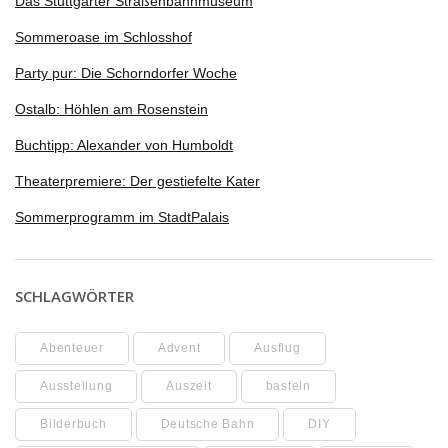
Das Stuttgarter Straßenbahnmuseum
Sommeroase im Schlosshof
Party pur: Die Schorndorfer Woche
Ostalb: Höhlen am Rosenstein
Buchtipp: Alexander von Humboldt
Theaterpremiere: Der gestiefelte Kater
Sommerprogramm im StadtPalais
SCHLAGWÖRTER
Abenteuer
Advent
Ausflug
Ausstellung
Auszeit
basteln
Bilderbuch
Deutsche Bahn
DIY