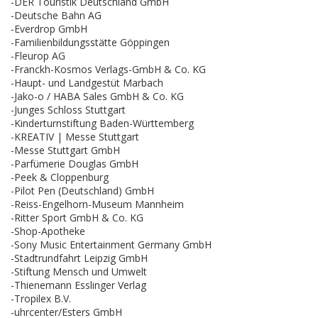
-DER Touristik Deutschland GmbH
-Deutsche Bahn AG
-Everdrop GmbH
-Familienbildungsstätte Göppingen
-Fleurop AG
-Franckh-Kosmos Verlags-GmbH & Co. KG
-Haupt- und Landgestüt Marbach
-Jako-o / HABA Sales GmbH & Co. KG
-Junges Schloss Stuttgart
-Kinderturnstiftung Baden-Württemberg
-KREATIV | Messe Stuttgart
-Messe Stuttgart GmbH
-Parfümerie Douglas GmbH
-Peek & Cloppenburg
-Pilot Pen (Deutschland) GmbH
-Reiss-Engelhorn-Museum Mannheim
-Ritter Sport GmbH & Co. KG
-Shop-Apotheke
-Sony Music Entertainment Germany GmbH
-Stadtrundfahrt Leipzig GmbH
-Stiftung Mensch und Umwelt
-Thienemann Esslinger Verlag
-Tropilex B.V.
-uhrcenter/Esters GmbH