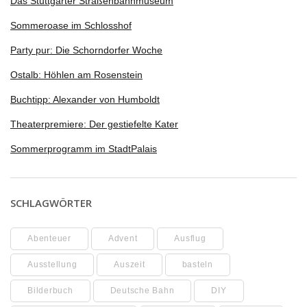
Das Stuttgarter Straßenbahnmuseum
Sommeroase im Schlosshof
Party pur: Die Schorndorfer Woche
Ostalb: Höhlen am Rosenstein
Buchtipp: Alexander von Humboldt
Theaterpremiere: Der gestiefelte Kater
Sommerprogramm im StadtPalais
SCHLAGWÖRTER
Abenteuer
Advent
Ausflug
Ausstellung
Auszeit
basteln
Bilderbuch
Deutsche Bahn
DIY