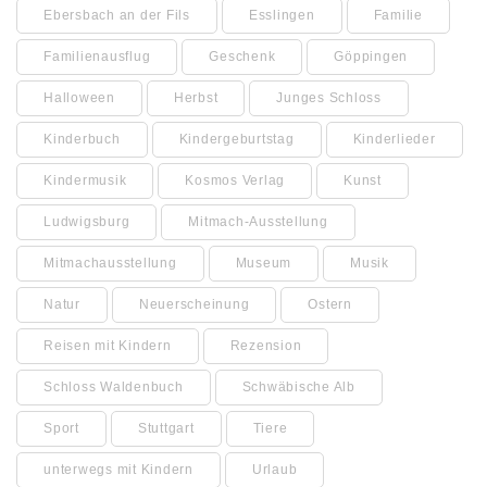
Ebersbach an der Fils
Esslingen
Familie
Familienausflug
Geschenk
Göppingen
Halloween
Herbst
Junges Schloss
Kinderbuch
Kindergeburtstag
Kinderlieder
Kindermusik
Kosmos Verlag
Kunst
Ludwigsburg
Mitmach-Ausstellung
Mitmachausstellung
Museum
Musik
Natur
Neuerscheinung
Ostern
Reisen mit Kindern
Rezension
Schloss Waldenbuch
Schwäbische Alb
Sport
Stuttgart
Tiere
unterwegs mit Kindern
Urlaub