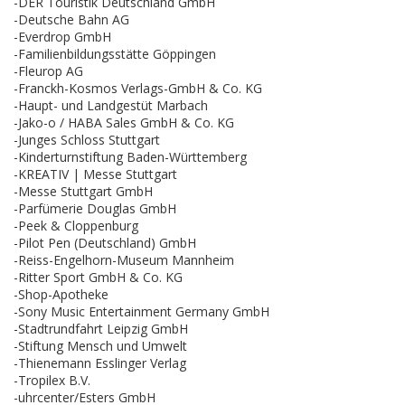
-DER Touristik Deutschland GmbH
-Deutsche Bahn AG
-Everdrop GmbH
-Familienbildungsstätte Göppingen
-Fleurop AG
-Franckh-Kosmos Verlags-GmbH & Co. KG
-Haupt- und Landgestüt Marbach
-Jako-o / HABA Sales GmbH & Co. KG
-Junges Schloss Stuttgart
-Kinderturnstiftung Baden-Württemberg
-KREATIV | Messe Stuttgart
-Messe Stuttgart GmbH
-Parfümerie Douglas GmbH
-Peek & Cloppenburg
-Pilot Pen (Deutschland) GmbH
-Reiss-Engelhorn-Museum Mannheim
-Ritter Sport GmbH & Co. KG
-Shop-Apotheke
-Sony Music Entertainment Germany GmbH
-Stadtrundfahrt Leipzig GmbH
-Stiftung Mensch und Umwelt
-Thienemann Esslinger Verlag
-Tropilex B.V.
-uhrcenter/Esters GmbH