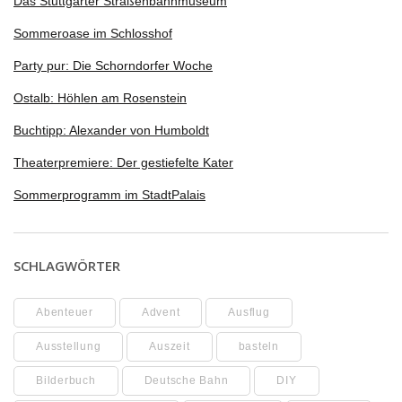
Das Stuttgarter Straßenbahnmuseum
Sommeroase im Schlosshof
Party pur: Die Schorndorfer Woche
Ostalb: Höhlen am Rosenstein
Buchtipp: Alexander von Humboldt
Theaterpremiere: Der gestiefelte Kater
Sommerprogramm im StadtPalais
SCHLAGWÖRTER
Abenteuer
Advent
Ausflug
Ausstellung
Auszeit
basteln
Bilderbuch
Deutsche Bahn
DIY