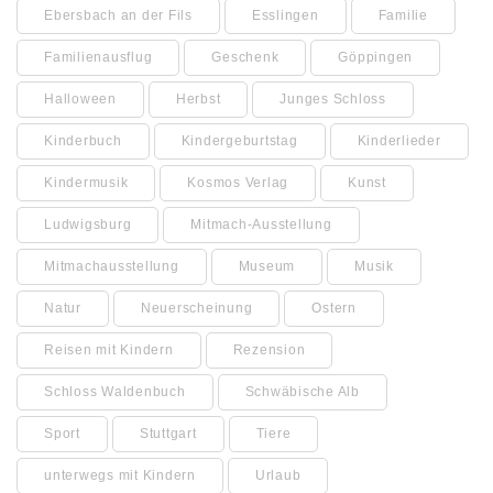
Ebersbach an der Fils
Esslingen
Familie
Familienausflug
Geschenk
Göppingen
Halloween
Herbst
Junges Schloss
Kinderbuch
Kindergeburtstag
Kinderlieder
Kindermusik
Kosmos Verlag
Kunst
Ludwigsburg
Mitmach-Ausstellung
Mitmachausstellung
Museum
Musik
Natur
Neuerscheinung
Ostern
Reisen mit Kindern
Rezension
Schloss Waldenbuch
Schwäbische Alb
Sport
Stuttgart
Tiere
unterwegs mit Kindern
Urlaub