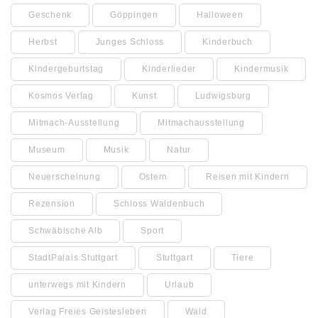
Geschenk
Göppingen
Halloween
Herbst
Junges Schloss
Kinderbuch
Kindergeburtstag
Kinderlieder
Kindermusik
Kosmos Verlag
Kunst
Ludwigsburg
Mitmach-Ausstellung
Mitmachausstellung
Museum
Musik
Natur
Neuerscheinung
Ostern
Reisen mit Kindern
Rezension
Schloss Waldenbuch
Schwäbische Alb
Sport
StadtPalais Stuttgart
Stuttgart
Tiere
unterwegs mit Kindern
Urlaub
Verlag Freies Geistesleben
Wald