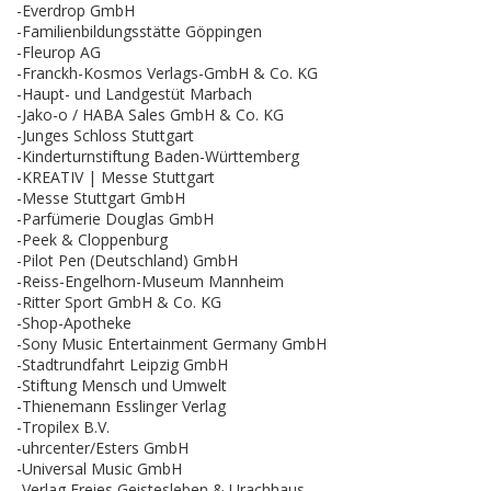
-Everdrop GmbH
-Familienbildungsstätte Göppingen
-Fleurop AG
-Franckh-Kosmos Verlags-GmbH & Co. KG
-Haupt- und Landgestüt Marbach
-Jako-o / HABA Sales GmbH & Co. KG
-Junges Schloss Stuttgart
-Kinderturnstiftung Baden-Württemberg
-KREATIV | Messe Stuttgart
-Messe Stuttgart GmbH
-Parfümerie Douglas GmbH
-Peek & Cloppenburg
-Pilot Pen (Deutschland) GmbH
-Reiss-Engelhorn-Museum Mannheim
-Ritter Sport GmbH & Co. KG
-Shop-Apotheke
-Sony Music Entertainment Germany GmbH
-Stadtrundfahrt Leipzig GmbH
-Stiftung Mensch und Umwelt
-Thienemann Esslinger Verlag
-Tropilex B.V.
-uhrcenter/Esters GmbH
-Universal Music GmbH
-Verlag Freies Geistesleben & Urachhaus