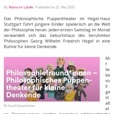
By
Mama im Ländle
.
Published on 21. Mai 2025
Das Philosophische Puppentheater im Hegel-Haus
Stuttgart führt jüngere Kinder spielerisch an die Welt
der Philosophie heran. Jeden ersten Samstag im Monat
verwandelt sich das Geburtshaus des berühmten
Philosophen Georg Wilhelm Friedrich Hegel in eine
Bühne für kleine Denkende.
Mi
t
lie
be
vo
ll
ge
st
alt
© David Baumeister
et