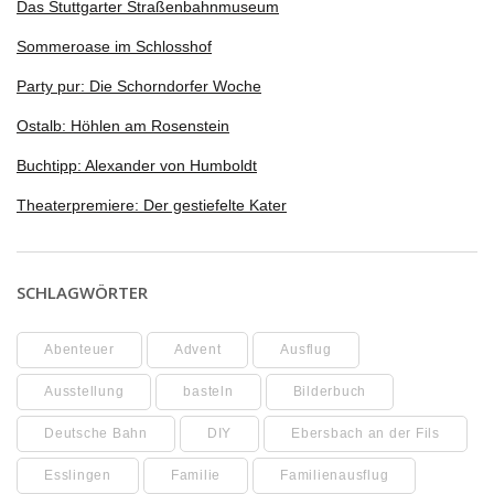
Das Stuttgarter Straßenbahnmuseum
Sommeroase im Schlosshof
Party pur: Die Schorndorfer Woche
Ostalb: Höhlen am Rosenstein
Buchtipp: Alexander von Humboldt
Theaterpremiere: Der gestiefelte Kater
SCHLAGWÖRTER
Abenteuer
Advent
Ausflug
Ausstellung
basteln
Bilderbuch
Deutsche Bahn
DIY
Ebersbach an der Fils
Esslingen
Familie
Familienausflug