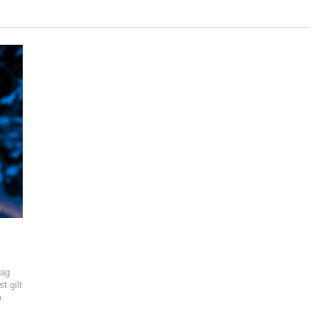
tag
t gilt
e