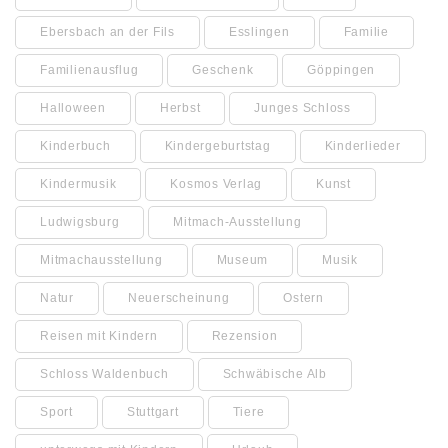
Ebersbach an der Fils
Esslingen
Familie
Familienausflug
Geschenk
Göppingen
Halloween
Herbst
Junges Schloss
Kinderbuch
Kindergeburtstag
Kinderlieder
Kindermusik
Kosmos Verlag
Kunst
Ludwigsburg
Mitmach-Ausstellung
Mitmachausstellung
Museum
Musik
Natur
Neuerscheinung
Ostern
Reisen mit Kindern
Rezension
Schloss Waldenbuch
Schwäbische Alb
Sport
Stuttgart
Tiere