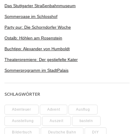
Das Stuttgarter Straßenbahnmuseum
Sommeroase im Schlosshof
Party pur: Die Schorndorfer Woche
Ostalb: Höhlen am Rosenstein
Buchtipp: Alexander von Humboldt
Theaterpremiere: Der gestiefelte Kater
Sommerprogramm im StadtPalais
SCHLAGWÖRTER
Abenteuer
Advent
Ausflug
Ausstellung
Auszeit
basteln
Bilderbuch
Deutsche Bahn
DIY