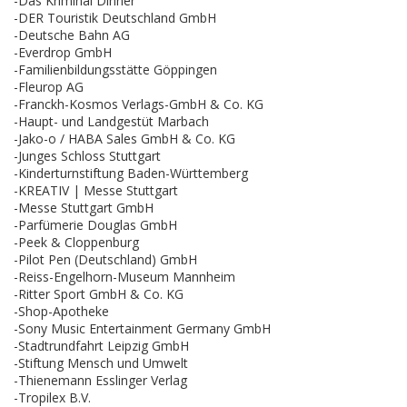
-Das Kriminal Dinner
-DER Touristik Deutschland GmbH
-Deutsche Bahn AG
-Everdrop GmbH
-Familienbildungsstätte Göppingen
-Fleurop AG
-Franckh-Kosmos Verlags-GmbH & Co. KG
-Haupt- und Landgestüt Marbach
-Jako-o / HABA Sales GmbH & Co. KG
-Junges Schloss Stuttgart
-Kinderturnstiftung Baden-Württemberg
-KREATIV | Messe Stuttgart
-Messe Stuttgart GmbH
-Parfümerie Douglas GmbH
-Peek & Cloppenburg
-Pilot Pen (Deutschland) GmbH
-Reiss-Engelhorn-Museum Mannheim
-Ritter Sport GmbH & Co. KG
-Shop-Apotheke
-Sony Music Entertainment Germany GmbH
-Stadtrundfahrt Leipzig GmbH
-Stiftung Mensch und Umwelt
-Thienemann Esslinger Verlag
-Tropilex B.V.