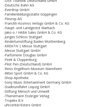
-DER Touristik Deutschland GmbH
-Deutsche Bahn AG
-Everdrop GmbH
-Familienbildungsstätte Göppingen
-Fleurop AG
-Franckh-Kosmos Verlags-GmbH & Co. KG
-Haupt- und Landgestüt Marbach
-Jako-o / HABA Sales GmbH & Co. KG
-Junges Schloss Stuttgart
-Kinderturnstiftung Baden-Württemberg
-KREATIV | Messe Stuttgart
-Messe Stuttgart GmbH
-Parfümerie Douglas GmbH
-Peek & Cloppenburg
-Pilot Pen (Deutschland) GmbH
-Reiss-Engelhorn-Museum Mannheim
-Ritter Sport GmbH & Co. KG
-Shop-Apotheke
-Sony Music Entertainment Germany GmbH
-Stadtrundfahrt Leipzig GmbH
-Stiftung Mensch und Umwelt
-Thienemann Esslinger Verlag
-Tropilex B.V.
-uhrcenter/Esters GmbH