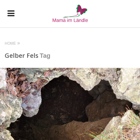
HOME
Gelber Fels
Tag
READ MORE