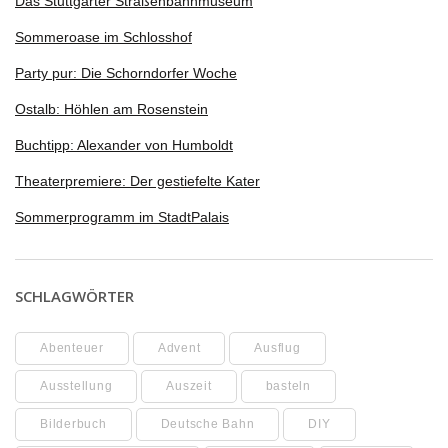
Das Stuttgarter Straßenbahnmuseum
Sommeroase im Schlosshof
Party pur: Die Schorndorfer Woche
Ostalb: Höhlen am Rosenstein
Buchtipp: Alexander von Humboldt
Theaterpremiere: Der gestiefelte Kater
Sommerprogramm im StadtPalais
SCHLAGWÖRTER
Abenteuer
Advent
Ausflug
Ausstellung
Auszeit
basteln
Bilderbuch
Deutsche Bahn
DIY