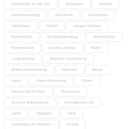
Ebersbach an der Fils
Esslingen
Familie
Familienausflug
Geschenk
Göppingen
Halloween
Herbst
Junges Schloss
Kinderbuch
Kindergeburtstag
Kinderlieder
Kindermusik
Kosmos Verlag
Kunst
Ludwigsburg
Mitmach-Ausstellung
Mitmachausstellung
Museum
Musik
Natur
Neuerscheinung
Ostern
Reisen mit Kindern
Rezension
Schloss Waldenbuch
Schwäbische Alb
Sport
Stuttgart
Tiere
unterwegs mit Kindern
Urlaub