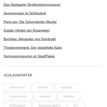
Das Stuttgarter Straßenbahnmuseum
Sommeroase im Schlosshof
Party pur: Die Schorndorfer Woche
Ostalb: Höhlen am Rosenstein
Buchtipp: Alexander von Humboldt
Theaterpremiere: Der gestiefelte Kater
Sommerprogramm im StadtPalais
SCHLAGWÖRTER
Abenteuer
Advent
Ausflug
Ausstellung
Auszeit
basteln
Bilderbuch
Deutsche Bahn
DIY