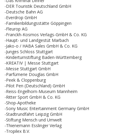
-Das Kriminal Dinner
-DER Touristik Deutschland GmbH
-Deutsche Bahn AG
-Everdrop GmbH
-Familienbildungsstätte Göppingen
-Fleurop AG
-Franckh-Kosmos Verlags-GmbH & Co. KG
-Haupt- und Landgestüt Marbach
-Jako-o / HABA Sales GmbH & Co. KG
-Junges Schloss Stuttgart
-Kinderturnstiftung Baden-Württemberg
-KREATIV | Messe Stuttgart
-Messe Stuttgart GmbH
-Parfümerie Douglas GmbH
-Peek & Cloppenburg
-Pilot Pen (Deutschland) GmbH
-Reiss-Engelhorn-Museum Mannheim
-Ritter Sport GmbH & Co. KG
-Shop-Apotheke
-Sony Music Entertainment Germany GmbH
-Stadtrundfahrt Leipzig GmbH
-Stiftung Mensch und Umwelt
-Thienemann Esslinger Verlag
-Tropilex B.V.