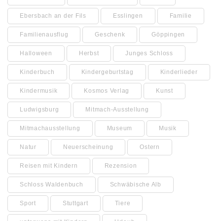
Ebersbach an der Fils
Esslingen
Familie
Familienausflug
Geschenk
Göppingen
Halloween
Herbst
Junges Schloss
Kinderbuch
Kindergeburtstag
Kinderlieder
Kindermusik
Kosmos Verlag
Kunst
Ludwigsburg
Mitmach-Ausstellung
Mitmachausstellung
Museum
Musik
Natur
Neuerscheinung
Ostern
Reisen mit Kindern
Rezension
Schloss Waldenbuch
Schwäbische Alb
Sport
Stuttgart
Tiere