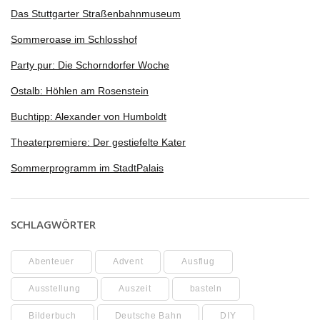
Das Stuttgarter Straßenbahnmuseum
Sommeroase im Schlosshof
Party pur: Die Schorndorfer Woche
Ostalb: Höhlen am Rosenstein
Buchtipp: Alexander von Humboldt
Theaterpremiere: Der gestiefelte Kater
Sommerprogramm im StadtPalais
SCHLAGWÖRTER
Abenteuer
Advent
Ausflug
Ausstellung
Auszeit
basteln
Bilderbuch
Deutsche Bahn
DIY