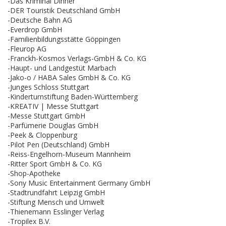
-Das Kriminal Dinner
-DER Touristik Deutschland GmbH
-Deutsche Bahn AG
-Everdrop GmbH
-Familienbildungsstätte Göppingen
-Fleurop AG
-Franckh-Kosmos Verlags-GmbH & Co. KG
-Haupt- und Landgestüt Marbach
-Jako-o / HABA Sales GmbH & Co. KG
-Junges Schloss Stuttgart
-Kinderturnstiftung Baden-Württemberg
-KREATIV | Messe Stuttgart
-Messe Stuttgart GmbH
-Parfümerie Douglas GmbH
-Peek & Cloppenburg
-Pilot Pen (Deutschland) GmbH
-Reiss-Engelhorn-Museum Mannheim
-Ritter Sport GmbH & Co. KG
-Shop-Apotheke
-Sony Music Entertainment Germany GmbH
-Stadtrundfahrt Leipzig GmbH
-Stiftung Mensch und Umwelt
-Thienemann Esslinger Verlag
-Tropilex B.V.