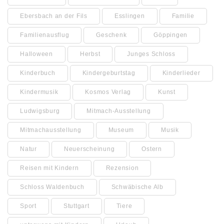
Ebersbach an der Fils
Esslingen
Familie
Familienausflug
Geschenk
Göppingen
Halloween
Herbst
Junges Schloss
Kinderbuch
Kindergeburtstag
Kinderlieder
Kindermusik
Kosmos Verlag
Kunst
Ludwigsburg
Mitmach-Ausstellung
Mitmachausstellung
Museum
Musik
Natur
Neuerscheinung
Ostern
Reisen mit Kindern
Rezension
Schloss Waldenbuch
Schwäbische Alb
Sport
Stuttgart
Tiere