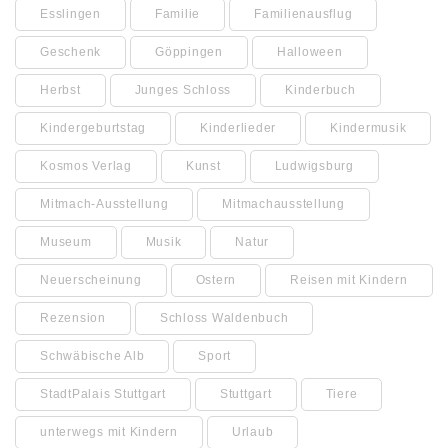
Esslingen
Familie
Familienausflug
Geschenk
Göppingen
Halloween
Herbst
Junges Schloss
Kinderbuch
Kindergeburtstag
Kinderlieder
Kindermusik
Kosmos Verlag
Kunst
Ludwigsburg
Mitmach-Ausstellung
Mitmachausstellung
Museum
Musik
Natur
Neuerscheinung
Ostern
Reisen mit Kindern
Rezension
Schloss Waldenbuch
Schwäbische Alb
Sport
StadtPalais Stuttgart
Stuttgart
Tiere
unterwegs mit Kindern
Urlaub