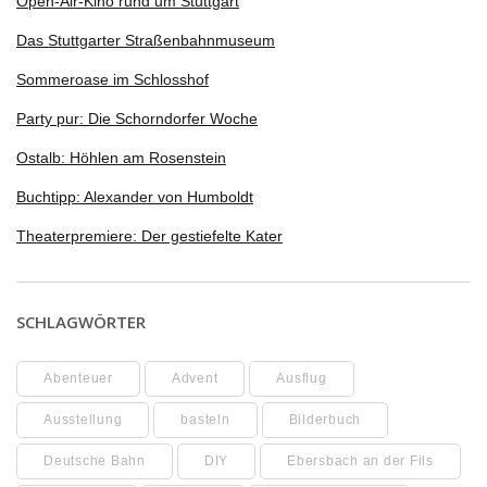
Open-Air-Kino rund um Stuttgart
Das Stuttgarter Straßenbahnmuseum
Sommeroase im Schlosshof
Party pur: Die Schorndorfer Woche
Ostalb: Höhlen am Rosenstein
Buchtipp: Alexander von Humboldt
Theaterpremiere: Der gestiefelte Kater
SCHLAGWÖRTER
Abenteuer
Advent
Ausflug
Ausstellung
basteln
Bilderbuch
Deutsche Bahn
DIY
Ebersbach an der Fils