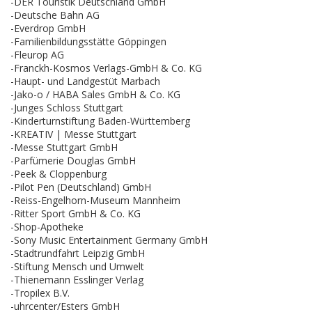
-DER Touristik Deutschland GmbH
-Deutsche Bahn AG
-Everdrop GmbH
-Familienbildungsstätte Göppingen
-Fleurop AG
-Franckh-Kosmos Verlags-GmbH & Co. KG
-Haupt- und Landgestüt Marbach
-Jako-o / HABA Sales GmbH & Co. KG
-Junges Schloss Stuttgart
-Kinderturnstiftung Baden-Württemberg
-KREATIV | Messe Stuttgart
-Messe Stuttgart GmbH
-Parfümerie Douglas GmbH
-Peek & Cloppenburg
-Pilot Pen (Deutschland) GmbH
-Reiss-Engelhorn-Museum Mannheim
-Ritter Sport GmbH & Co. KG
-Shop-Apotheke
-Sony Music Entertainment Germany GmbH
-Stadtrundfahrt Leipzig GmbH
-Stiftung Mensch und Umwelt
-Thienemann Esslinger Verlag
-Tropilex B.V.
-uhrcenter/Esters GmbH