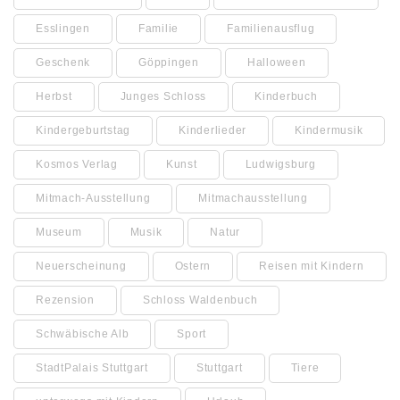
Esslingen
Familie
Familienausflug
Geschenk
Göppingen
Halloween
Herbst
Junges Schloss
Kinderbuch
Kindergeburtstag
Kinderlieder
Kindermusik
Kosmos Verlag
Kunst
Ludwigsburg
Mitmach-Ausstellung
Mitmachausstellung
Museum
Musik
Natur
Neuerscheinung
Ostern
Reisen mit Kindern
Rezension
Schloss Waldenbuch
Schwäbische Alb
Sport
StadtPalais Stuttgart
Stuttgart
Tiere