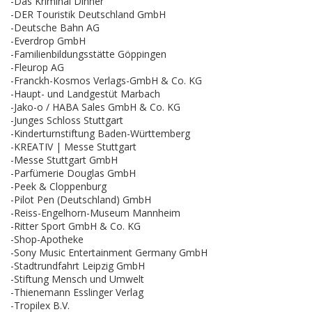
-Das Kriminal Dinner
-DER Touristik Deutschland GmbH
-Deutsche Bahn AG
-Everdrop GmbH
-Familienbildungsstätte Göppingen
-Fleurop AG
-Franckh-Kosmos Verlags-GmbH & Co. KG
-Haupt- und Landgestüt Marbach
-Jako-o / HABA Sales GmbH & Co. KG
-Junges Schloss Stuttgart
-Kinderturnstiftung Baden-Württemberg
-KREATIV | Messe Stuttgart
-Messe Stuttgart GmbH
-Parfümerie Douglas GmbH
-Peek & Cloppenburg
-Pilot Pen (Deutschland) GmbH
-Reiss-Engelhorn-Museum Mannheim
-Ritter Sport GmbH & Co. KG
-Shop-Apotheke
-Sony Music Entertainment Germany GmbH
-Stadtrundfahrt Leipzig GmbH
-Stiftung Mensch und Umwelt
-Thienemann Esslinger Verlag
-Tropilex B.V.