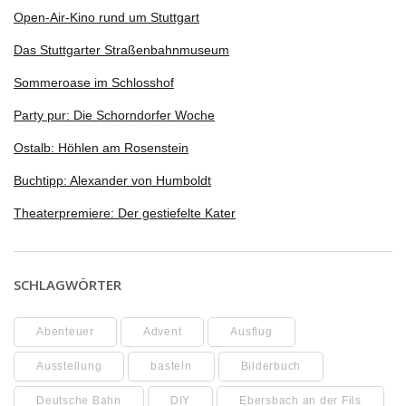
Open-Air-Kino rund um Stuttgart
Das Stuttgarter Straßenbahnmuseum
Sommeroase im Schlosshof
Party pur: Die Schorndorfer Woche
Ostalb: Höhlen am Rosenstein
Buchtipp: Alexander von Humboldt
Theaterpremiere: Der gestiefelte Kater
SCHLAGWÖRTER
Abenteuer
Advent
Ausflug
Ausstellung
basteln
Bilderbuch
Deutsche Bahn
DIY
Ebersbach an der Fils