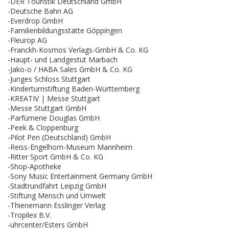
-DER Touristik Deutschland GmbH
-Deutsche Bahn AG
-Everdrop GmbH
-Familienbildungsstätte Göppingen
-Fleurop AG
-Franckh-Kosmos Verlags-GmbH & Co. KG
-Haupt- und Landgestüt Marbach
-Jako-o / HABA Sales GmbH & Co. KG
-Junges Schloss Stuttgart
-Kinderturnstiftung Baden-Württemberg
-KREATIV | Messe Stuttgart
-Messe Stuttgart GmbH
-Parfümerie Douglas GmbH
-Peek & Cloppenburg
-Pilot Pen (Deutschland) GmbH
-Reiss-Engelhorn-Museum Mannheim
-Ritter Sport GmbH & Co. KG
-Shop-Apotheke
-Sony Music Entertainment Germany GmbH
-Stadtrundfahrt Leipzig GmbH
-Stiftung Mensch und Umwelt
-Thienemann Esslinger Verlag
-Tropilex B.V.
-uhrcenter/Esters GmbH