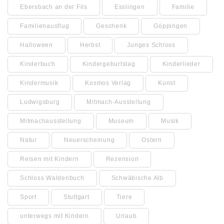
Ebersbach an der Fils
Esslingen
Familie
Familienausflug
Geschenk
Göppingen
Halloween
Herbst
Junges Schloss
Kinderbuch
Kindergeburtstag
Kinderlieder
Kindermusik
Kosmos Verlag
Kunst
Ludwigsburg
Mitmach-Ausstellung
Mitmachausstellung
Museum
Musik
Natur
Neuerscheinung
Ostern
Reisen mit Kindern
Rezension
Schloss Waldenbuch
Schwäbische Alb
Sport
Stuttgart
Tiere
unterwegs mit Kindern
Urlaub