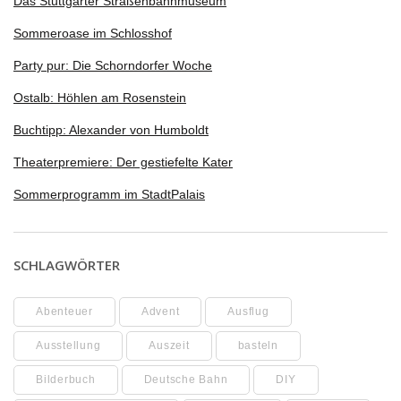
Das Stuttgarter Straßenbahnmuseum
Sommeroase im Schlosshof
Party pur: Die Schorndorfer Woche
Ostalb: Höhlen am Rosenstein
Buchtipp: Alexander von Humboldt
Theaterpremiere: Der gestiefelte Kater
Sommerprogramm im StadtPalais
SCHLAGWÖRTER
Abenteuer
Advent
Ausflug
Ausstellung
Auszeit
basteln
Bilderbuch
Deutsche Bahn
DIY