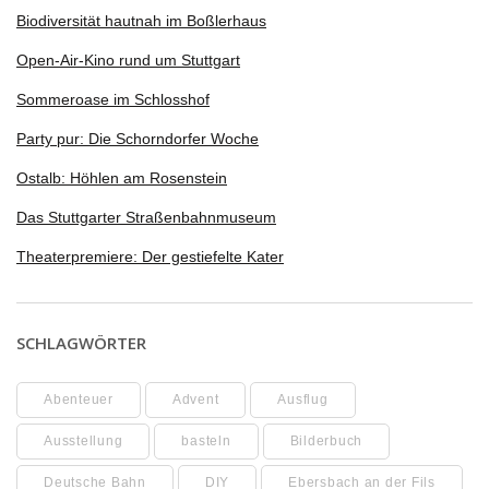
Biodiversität hautnah im Boßlerhaus
Open-Air-Kino rund um Stuttgart
Sommeroase im Schlosshof
Party pur: Die Schorndorfer Woche
Ostalb: Höhlen am Rosenstein
Das Stuttgarter Straßenbahnmuseum
Theaterpremiere: Der gestiefelte Kater
SCHLAGWÖRTER
Abenteuer
Advent
Ausflug
Ausstellung
basteln
Bilderbuch
Deutsche Bahn
DIY
Ebersbach an der Fils