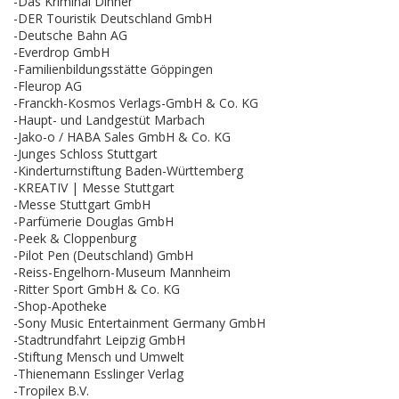
-Das Kriminal Dinner
-DER Touristik Deutschland GmbH
-Deutsche Bahn AG
-Everdrop GmbH
-Familienbildungsstätte Göppingen
-Fleurop AG
-Franckh-Kosmos Verlags-GmbH & Co. KG
-Haupt- und Landgestüt Marbach
-Jako-o / HABA Sales GmbH & Co. KG
-Junges Schloss Stuttgart
-Kinderturnstiftung Baden-Württemberg
-KREATIV | Messe Stuttgart
-Messe Stuttgart GmbH
-Parfümerie Douglas GmbH
-Peek & Cloppenburg
-Pilot Pen (Deutschland) GmbH
-Reiss-Engelhorn-Museum Mannheim
-Ritter Sport GmbH & Co. KG
-Shop-Apotheke
-Sony Music Entertainment Germany GmbH
-Stadtrundfahrt Leipzig GmbH
-Stiftung Mensch und Umwelt
-Thienemann Esslinger Verlag
-Tropilex B.V.