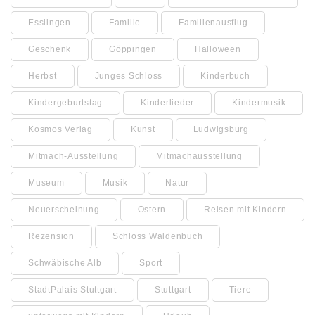
Esslingen
Familie
Familienausflug
Geschenk
Göppingen
Halloween
Herbst
Junges Schloss
Kinderbuch
Kindergeburtstag
Kinderlieder
Kindermusik
Kosmos Verlag
Kunst
Ludwigsburg
Mitmach-Ausstellung
Mitmachausstellung
Museum
Musik
Natur
Neuerscheinung
Ostern
Reisen mit Kindern
Rezension
Schloss Waldenbuch
Schwäbische Alb
Sport
StadtPalais Stuttgart
Stuttgart
Tiere