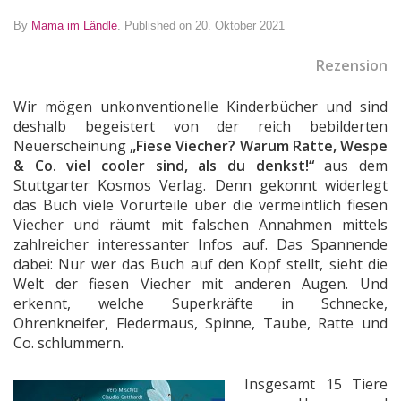
By
Mama im Ländle
.
Published on 20. Oktober 2021
Rezension
Wir mögen unkonventionelle Kinderbücher und sind
deshalb begeistert von der reich bebilderten
Neuerscheinung
„Fiese Viecher? Warum Ratte, Wespe
& Co. viel cooler sind, als du denkst!“
aus dem
Stuttgarter Kosmos Verlag. Denn gekonnt widerlegt
das Buch viele Vorurteile über die vermeintlich fiesen
Viecher und räumt mit falschen Annahmen mittels
zahlreicher interessanter Infos auf. Das Spannende
dabei: Nur wer das Buch auf den Kopf stellt, sieht die
Welt der fiesen Viecher mit anderen Augen. Und
erkennt, welche Superkräfte in Schnecke,
Ohrenkneifer, Fledermaus, Spinne, Taube, Ratte und
Co. schlummern.
Insgesamt 15 Tiere