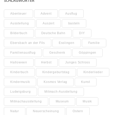
SCHLAGWÖRTER
Abenteuer
Advent
Ausflug
Ausstellung
Auszeit
basteln
Bilderbuch
Deutsche Bahn
DIY
Ebersbach an der Fils
Esslingen
Familie
Familienausflug
Geschenk
Göppingen
Halloween
Herbst
Junges Schloss
Kinderbuch
Kindergeburtstag
Kinderlieder
Kindermusik
Kosmos Verlag
Kunst
Ludwigsburg
Mitmach-Ausstellung
Mitmachausstellung
Museum
Musik
Natur
Neuerscheinung
Ostern