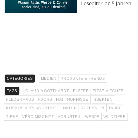
Lesealter: ab 5 Jahren
CATEGORIES
MEDIEN
PRODUKTE & TRENDS
TAGS
CLAUDIA GOTTHARDT
ELSTER
FIESE VIECHER
FLEDERMAUS
FUCHS
HAI
HORNISSE
INSEKTEN
KOSMOS VERLAG
KRÖTE
NATUR
REZENSION
TAUBE
TIERE
VÉRO MISCHITZ
VORURTEIL
WESPE
WILDTIERE