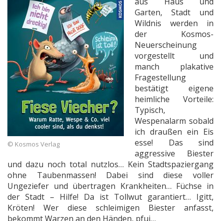
aus Haus und
Garten, Stadt und
Wildnis werden in
der Kosmos-
Neuerscheinung
vorgestellt und
manch plakative
Fragestellung
bestätigt eigene
heimliche Vorteile:
Typisch,
Wespenalarm sobald
ich draußen ein Eis
esse! Das sind
© Kosmos Verlag
aggressive Biester
und dazu noch total nutzlos… Kein Stadtspaziergang
ohne Taubenmassen! Dabei sind diese voller
Ungeziefer und übertragen Krankheiten… Füchse in
der Stadt – Hilfe! Da ist Tollwut garantiert… Igitt,
Kröten! Wer diese schleimigen Biester anfasst,
bekommt Warzen an den Händen, pfui…