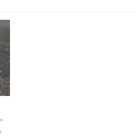
en
g.