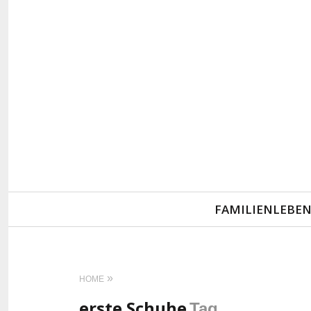
Primary
FAMILIENLEBE
Navigation
HOME
erste Schuhe
Tag