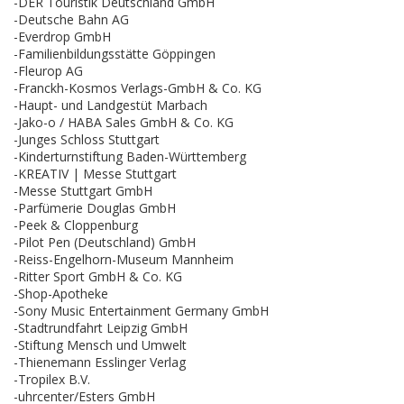
-DER Touristik Deutschland GmbH
-Deutsche Bahn AG
-Everdrop GmbH
-Familienbildungsstätte Göppingen
-Fleurop AG
-Franckh-Kosmos Verlags-GmbH & Co. KG
-Haupt- und Landgestüt Marbach
-Jako-o / HABA Sales GmbH & Co. KG
-Junges Schloss Stuttgart
-Kinderturnstiftung Baden-Württemberg
-KREATIV | Messe Stuttgart
-Messe Stuttgart GmbH
-Parfümerie Douglas GmbH
-Peek & Cloppenburg
-Pilot Pen (Deutschland) GmbH
-Reiss-Engelhorn-Museum Mannheim
-Ritter Sport GmbH & Co. KG
-Shop-Apotheke
-Sony Music Entertainment Germany GmbH
-Stadtrundfahrt Leipzig GmbH
-Stiftung Mensch und Umwelt
-Thienemann Esslinger Verlag
-Tropilex B.V.
-uhrcenter/Esters GmbH