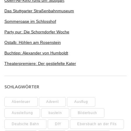
Open-Air-Kino rund um Stuttgart
Das Stuttgarter Straßenbahnmuseum
Sommeroase im Schlosshof
Party pur: Die Schorndorfer Woche
Ostalb: Höhlen am Rosenstein
Buchtipp: Alexander von Humboldt
Theaterpremiere: Der gestiefelte Kater
SCHLAGWÖRTER
Abenteuer
Advent
Ausflug
Ausstellung
basteln
Bilderbuch
Deutsche Bahn
DIY
Ebersbach an der Fils