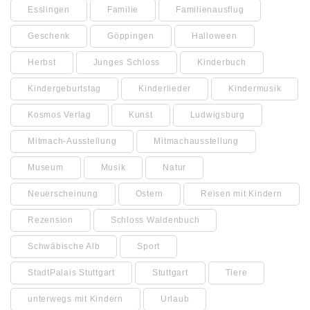
Esslingen
Familie
Familienausflug
Geschenk
Göppingen
Halloween
Herbst
Junges Schloss
Kinderbuch
Kindergeburtstag
Kinderlieder
Kindermusik
Kosmos Verlag
Kunst
Ludwigsburg
Mitmach-Ausstellung
Mitmachausstellung
Museum
Musik
Natur
Neuerscheinung
Ostern
Reisen mit Kindern
Rezension
Schloss Waldenbuch
Schwäbische Alb
Sport
StadtPalais Stuttgart
Stuttgart
Tiere
unterwegs mit Kindern
Urlaub